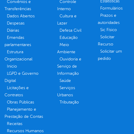
Estatísticas
Convênios e
Controle
Formulários
Transferências
Interno
Prazos e
Dados Abertos
Cultura e
autoridades
Despesas
Lazer
Sic Físico
Diárias
Defesa Civil
Solicitar
Emendas
Educação
Recurso
parlamentares
Meio
Solicitar um
Estrutura
Ambiente
pedido
Organizacional
Ouvidoria e
Inicio
Serviço de
LGPD e Governo
Informação
Digital
Saúde
Licitações e
Serviços
Contratos
Urbanos
Obras Públicas
Tributação
Planejamento e
Prestação de Contas
Receitas
Recursos Humanos