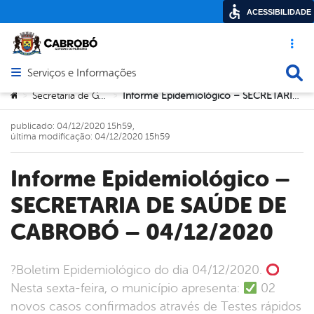
ACESSIBILIDADE
Acesso ráp
Busca
Serviços e Informações
Abrir menu principal de navegação
Você está aqui:
Secretaria de Governo
Informe Epidemiológico – SECRETARIA DE SAÚDE DE CABROBÓ – 04/12/2020
>
>
publicado: 04/12/2020 15h59,
última modificação: 04/12/2020 15h59
Informe Epidemiológico –
SECRETARIA DE SAÚDE DE
CABROBÓ – 04/12/2020
?Boletim Epidemiológico do dia 04/12/2020.
Nesta sexta-feira, o município apresenta:
02
novos casos confirmados através de Testes rápidos