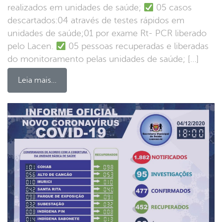
realizados em unidades de saúde;
05 casos
descartados:04 através de testes rápidos em
unidades de saúde;01 por exame Rt- PCR liberado
pelo Lacen.
05 pessoas recuperadas e liberadas
do monitoramento pelas unidades de saúde; […]
Leia mais…