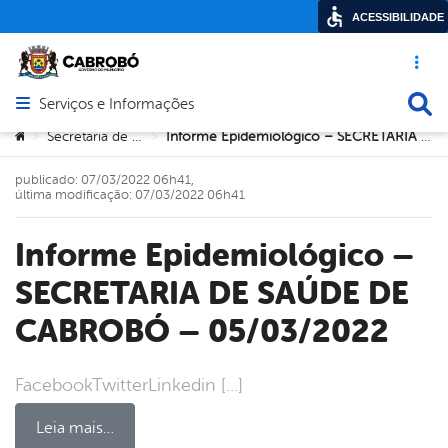
ACESSIBILIDADE
Acesso ráp
Busca
Serviços e Informações
Abrir menu principal de navegação
Você está aqui:
Secretaria de Saúde
Informe Epidemiológico – SECRETARIA DE SAÚDE DE CABROBÓ – 05/03/2022
>
>
publicado: 07/03/2022 06h41,
última modificação: 07/03/2022 06h41
Informe Epidemiológico –
SECRETARIA DE SAÚDE DE
CABROBÓ – 05/03/2022
FacebookTwitterLinkedin […]
Leia mais…