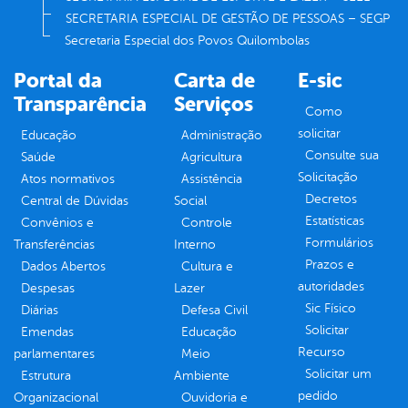
SECRETARIA ESPECIAL DE GESTÃO DE PESSOAS – SEGP
Secretaria Especial dos Povos Quilombolas
Portal da
Carta de
E-sic
Transparência
Serviços
Como
solicitar
Educação
Administração
Consulte sua
Saúde
Agricultura
Solicitação
Atos normativos
Assistência
Decretos
Central de Dúvidas
Social
Estatísticas
Convênios e
Controle
Formulários
Transferências
Interno
Prazos e
Dados Abertos
Cultura e
autoridades
Despesas
Lazer
Sic Físico
Diárias
Defesa Civil
Solicitar
Emendas
Educação
Recurso
parlamentares
Meio
Solicitar um
Estrutura
Ambiente
pedido
Organizacional
Ouvidoria e