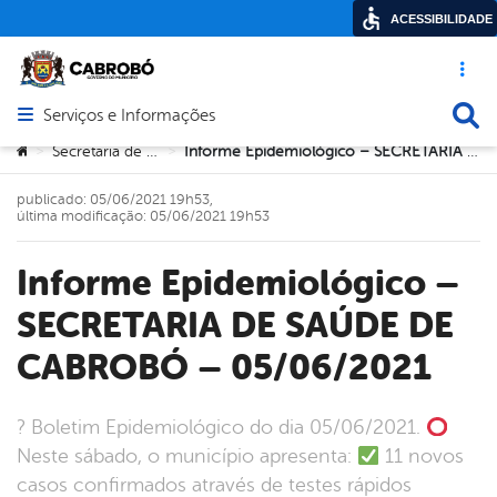
ACESSIBILIDADE
Acesso ráp
Busca
Serviços e Informações
Abrir menu principal de navegação
Você está aqui:
Secretaria de Saúde
Informe Epidemiológico – SECRETARIA DE SAÚDE DE CABROBÓ – 05/06/2021
>
>
publicado: 05/06/2021 19h53,
última modificação: 05/06/2021 19h53
Informe Epidemiológico –
SECRETARIA DE SAÚDE DE
CABROBÓ – 05/06/2021
? Boletim Epidemiológico do dia 05/06/2021.
Neste sábado, o município apresenta:
11 novos
casos confirmados através de testes rápidos