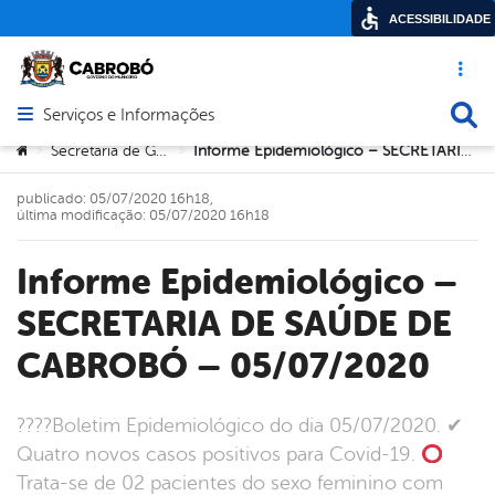
ACESSIBILIDADE
Acesso ráp
Busca
Serviços e Informações
Abrir menu principal de navegação
Você está aqui:
Secretaria de Governo
Informe Epidemiológico – SECRETARIA DE SAÚDE DE CABROBÓ – 05/07/2020
>
>
publicado: 05/07/2020 16h18,
última modificação: 05/07/2020 16h18
Informe Epidemiológico –
SECRETARIA DE SAÚDE DE
CABROBÓ – 05/07/2020
????Boletim Epidemiológico do dia 05/07/2020. ✔
Quatro novos casos positivos para Covid-19.
Trata-se de 02 pacientes do sexo feminino com