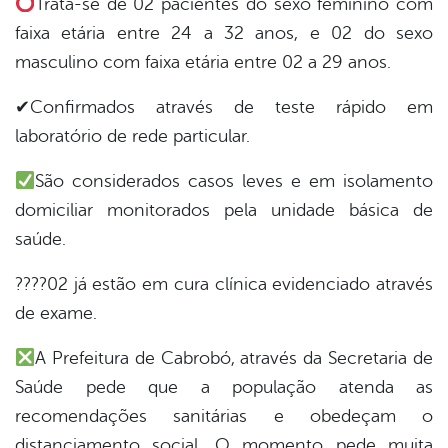
Trata-se de 02 pacientes do sexo feminino com
er
faixa etária entre 24 a 32 anos, e 02 do sexo
masculino com faixa etária entre 02 a 29 anos.
din
✔Confirmados através de teste rápido em
laboratório de rede particular.
São considerados casos leves e em isolamento
domiciliar monitorados pela unidade básica de
saúde.
????02 já estão em cura clínica evidenciado através
de exame.
A Prefeitura de Cabrobó, através da Secretaria de
Saúde pede que a população atenda as
recomendações sanitárias e obedeçam o
distanciamento social. O momento pede muita