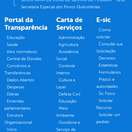
Secretaria Especial dos Povos Quilombolas
Portal da
Carta de
E-sic
Transparência
Serviços
Como
solicitar
Educação
Administração
Consulte sua
Saúde
Agricultura
Solicitação
Atos normativos
Assistência
Decretos
Central de Dúvidas
Social
Estatísticas
Convênios e
Controle
Formulários
Transferências
Interno
Prazos e
Dados Abertos
Cultura e
autoridades
Despesas
Lazer
Sic Físico
Diárias
Defesa Civil
Solicitar
Emendas
Educação
Recurso
parlamentares
Meio
Solicitar um
Estrutura
Ambiente
pedido
Organizacional
Ouvidoria e
Inicio
Serviço de