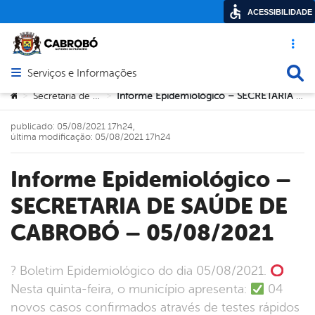
ACESSIBILIDADE
Acesso ráp
Busca
Serviços e Informações
Abrir menu principal de navegação
Você está aqui:
Secretaria de Saúde
Informe Epidemiológico – SECRETARIA DE SAÚDE DE CABROBÓ – 05/08/2021
>
>
publicado: 05/08/2021 17h24,
última modificação: 05/08/2021 17h24
Informe Epidemiológico –
SECRETARIA DE SAÚDE DE
CABROBÓ – 05/08/2021
? Boletim Epidemiológico do dia 05/08/2021.
Nesta quinta-feira, o município apresenta:
04
novos casos confirmados através de testes rápidos