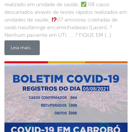
realizado em unidade de saúde;
08 casos
descartados através de testes rápidos realizados em
unidades de saúde;
07 amostras coletadas de
swab nasofaringe encaminhadasao (Lacen); ?
Nenhum paciente em UTI…… ? FIQUE EM […]
Leia mais…