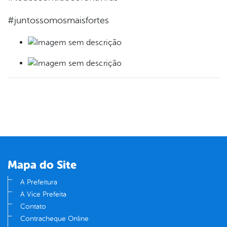
#juntossomosmaisfortes
Mapa do Site
A Prefeitura
A Vice Prefeita
Contato
Contracheque Online