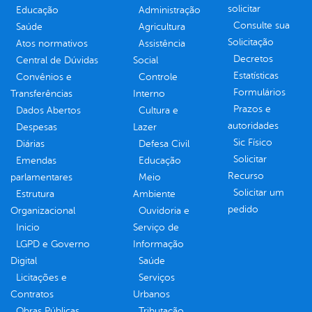
solicitar
Educação
Administração
Consulte sua
Saúde
Agricultura
Solicitação
Atos normativos
Assistência
Decretos
Central de Dúvidas
Social
Estatísticas
Convênios e
Controle
Formulários
Transferências
Interno
Prazos e
Dados Abertos
Cultura e
autoridades
Despesas
Lazer
Sic Físico
Diárias
Defesa Civil
Solicitar
Emendas
Educação
Recurso
parlamentares
Meio
Solicitar um
Estrutura
Ambiente
pedido
Organizacional
Ouvidoria e
Inicio
Serviço de
LGPD e Governo
Informação
Digital
Saúde
Licitações e
Serviços
Contratos
Urbanos
Obras Públicas
Tributação