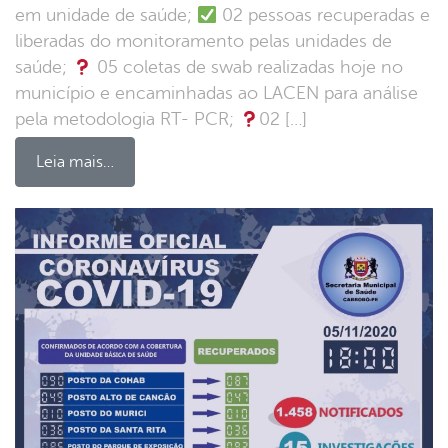
em unidade de saúde;
02 pessoas recuperadas e
liberadas do monitoramento pelas unidades de
saúde;
05 coletas de swab realizadas hoje no
município e encaminhadas ao LACEN para análise
pela metodologia RT- PCR;
02 […]
Leia mais…