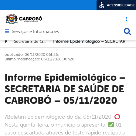
ACESSIBILIDADE
Acesso ráp
Busca
Serviços e Informações
Abrir menu principal de navegação
Você está aqui:
Secretaria de Governo
Informe Epidemiológico – SECRETARIA DE SAÚDE DE CABROBÓ – 05/11/2020
>
>
publicado: 06/11/2020 06h26,
última modificação: 06/11/2020 06h26
Informe Epidemiológico –
SECRETARIA DE SAÚDE DE
CABROBÓ – 05/11/2020
?Boletim Epidemiológico do dia 05/11/2020.
Nesta quinta-feira, o município apresenta:
01
caso descartado através de teste rápido realizado