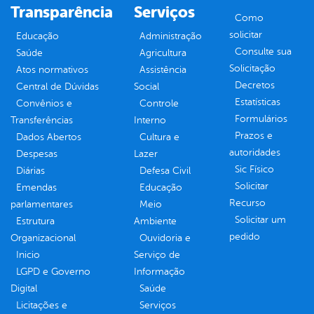
Transparência
Serviços
Como
solicitar
Educação
Administração
Consulte sua
Saúde
Agricultura
Solicitação
Atos normativos
Assistência
Decretos
Central de Dúvidas
Social
Estatísticas
Convênios e
Controle
Formulários
Transferências
Interno
Prazos e
Dados Abertos
Cultura e
autoridades
Despesas
Lazer
Sic Físico
Diárias
Defesa Civil
Solicitar
Emendas
Educação
Recurso
parlamentares
Meio
Solicitar um
Estrutura
Ambiente
pedido
Organizacional
Ouvidoria e
Inicio
Serviço de
LGPD e Governo
Informação
Digital
Saúde
Licitações e
Serviços