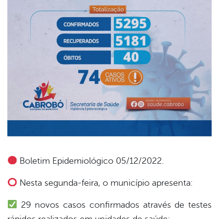
Boletim Epidemiológico 05/12/2022.
book
Nesta segunda-feira, o município apresenta:
29 novos casos confirmados através de testes
er
rápidos realizados em unidades de saúde;