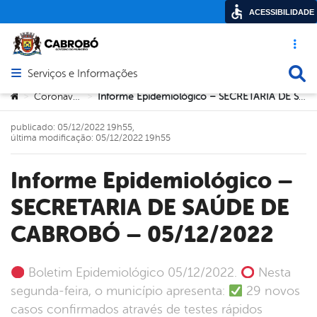
ACESSIBILIDADE
Acesso ráp
Busca
Serviços e Informações
Abrir menu principal de navegação
Você está aqui:
Coronavírus
Informe Epidemiológico – SECRETARIA DE SAÚDE DE CABROBÓ – 05/12/2022
>
>
publicado: 05/12/2022 19h55,
última modificação: 05/12/2022 19h55
Informe Epidemiológico –
SECRETARIA DE SAÚDE DE
CABROBÓ – 05/12/2022
Boletim Epidemiológico 05/12/2022.
Nesta
segunda-feira, o município apresenta:
29 novos
casos confirmados através de testes rápidos