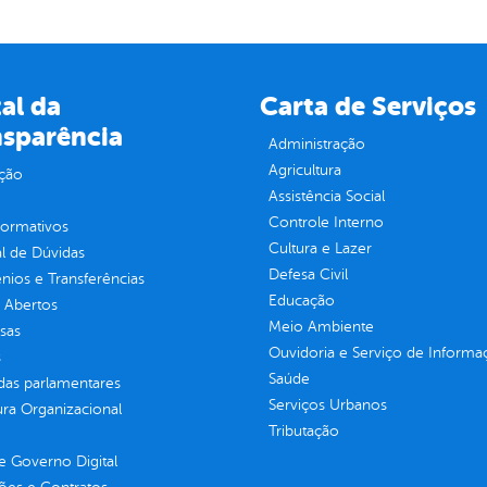
al da
Carta de Serviços
nsparência
Administração
Agricultura
ção
Assistência Social
Controle Interno
normativos
Cultura e Lazer
l de Dúvidas
Defesa Civil
ios e Transferências
Educação
 Abertos
Meio Ambiente
sas
Ouvidoria e Serviço de Informa
s
Saúde
as parlamentares
Serviços Urbanos
ura Organizacional
Tributação
 Governo Digital