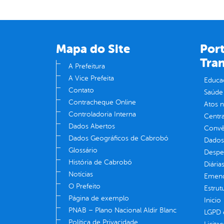
Mapa do Site
Port
Tra
A Prefeitura
A Vice Prefeita
Educa
Contato
Saúde
Contracheque Online
Atos 
Controladoria Interna
Centra
Dados Abertos
Convên
Dados Geográficos de Cabrobó
Dados
Glossário
Despe
História de Cabrobó
Diária
Notícias
Emend
O Prefeito
Estrut
Página de exemplo
Inicio
PNAB – Plano Nacional Aldir Blanc
LGPD e
Política de Privacidade