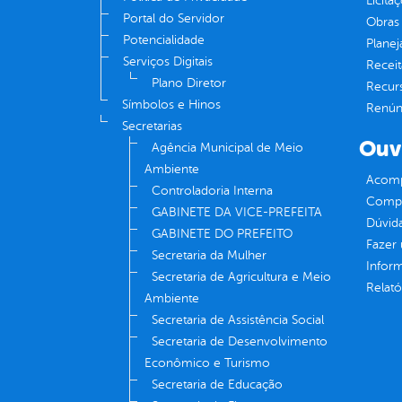
Licita
Portal do Servidor
Obras 
Potencialidade
Plane
Serviços Digitais
Receit
Plano Diretor
Recur
Símbolos e Hinos
Renúnc
Secretarias
Ouv
Agência Municipal de Meio
Ambiente
Acomp
Controladoria Interna
Compe
GABINETE DA VICE-PREFEITA
Dúvid
GABINETE DO PREFEITO
Fazer
Secretaria da Mulher
Infor
Secretaria de Agricultura e Meio
Relató
Ambiente
Secretaria de Assistência Social
Secretaria de Desenvolvimento
Econômico e Turismo
Secretaria de Educação