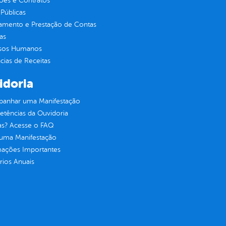
ções e Contratos
Públicas
jamento e Prestação de Contas
as
sos Humanos
ias de Receitas
idoria
anhar uma Manifestação
tências da Ouvidoria
as? Acesse o FAQ
 uma Manifestação
mações Importantes
rios Anuais