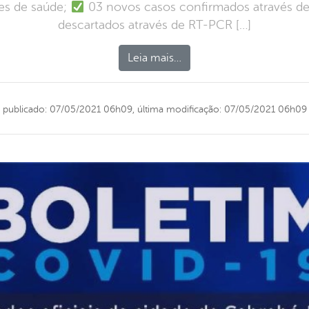
des de saúde;
03 novos casos confirmados através d
descartados através de RT-PCR […]
Leia mais…
publicado: 07/05/2021 06h09,
última modificação: 07/05/2021 06h09