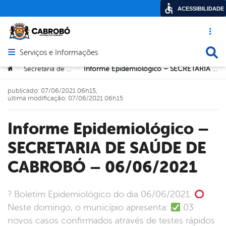
ACESSIBILIDADE
Acesso ráp
Busca
Serviços e Informações
Abrir menu principal de navegação
Você está aqui:
Secretaria de Saúde
Informe Epidemiológico – SECRETARIA DE SAÚDE DE CABROBÓ – 06/06/2021
>
>
publicado: 07/06/2021 06h15,
última modificação: 07/06/2021 06h15
Informe Epidemiológico –
SECRETARIA DE SAÚDE DE
CABROBÓ – 06/06/2021
? Boletim Epidemiológico do dia 06/06/2021.
Neste domingo, o município apresenta:
03
novos casos confirmados através de testes rápidos