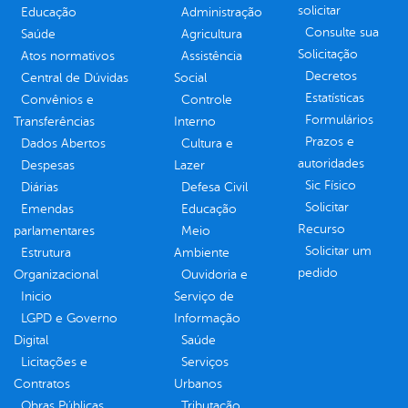
solicitar
Educação
Administração
Consulte sua
Saúde
Agricultura
Solicitação
Atos normativos
Assistência
Decretos
Central de Dúvidas
Social
Estatísticas
Convênios e
Controle
Formulários
Transferências
Interno
Prazos e
Dados Abertos
Cultura e
autoridades
Despesas
Lazer
Sic Físico
Diárias
Defesa Civil
Solicitar
Emendas
Educação
Recurso
parlamentares
Meio
Solicitar um
Estrutura
Ambiente
pedido
Organizacional
Ouvidoria e
Inicio
Serviço de
LGPD e Governo
Informação
Digital
Saúde
Licitações e
Serviços
Contratos
Urbanos
Obras Públicas
Tributação