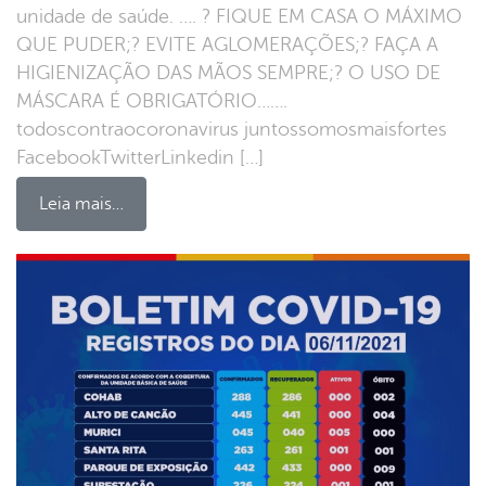
unidade de saúde. …. ? FIQUE EM CASA O MÁXIMO
QUE PUDER;? EVITE AGLOMERAÇÕES;? FAÇA A
HIGIENIZAÇÃO DAS MÃOS SEMPRE;? O USO DE
MÁSCARA É OBRIGATÓRIO…….
todoscontraocoronavirus juntossomosmaisfortes
FacebookTwitterLinkedin […]
Leia mais…