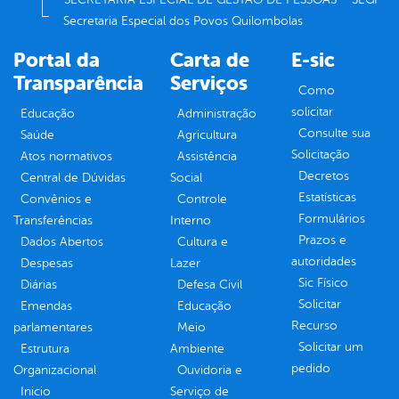
Secretaria Especial dos Povos Quilombolas
Portal da
Carta de
E-sic
Transparência
Serviços
Como
solicitar
Educação
Administração
Consulte sua
Saúde
Agricultura
Solicitação
Atos normativos
Assistência
Decretos
Central de Dúvidas
Social
Estatísticas
Convênios e
Controle
Formulários
Transferências
Interno
Prazos e
Dados Abertos
Cultura e
autoridades
Despesas
Lazer
Sic Físico
Diárias
Defesa Civil
Solicitar
Emendas
Educação
Recurso
parlamentares
Meio
Solicitar um
Estrutura
Ambiente
pedido
Organizacional
Ouvidoria e
Inicio
Serviço de