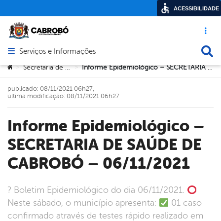
ACESSIBILIDADE
Acesso ráp
Busca
Serviços e Informações
Abrir menu principal de navegação
Você está aqui:
Secretaria de Saúde
Informe Epidemiológico – SECRETARIA DE SAÚDE DE CABROBÓ – 06/11/2021
>
>
publicado: 08/11/2021 06h27,
última modificação: 08/11/2021 06h27
Informe Epidemiológico –
SECRETARIA DE SAÚDE DE
CABROBÓ – 06/11/2021
? Boletim Epidemiológico do dia 06/11/2021.
Neste sábado, o município apresenta:
01 caso
confirmado através de testes rápido realizado em