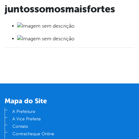
juntossomosmaisfortes
Mapa do Site
A Prefeitura
A Vice Prefeita
Contato
Contracheque Online