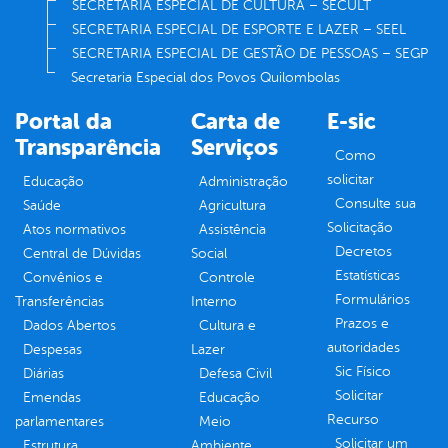
SECRETARIA ESPECIAL DE CULTURA – SECULT
SECRETARIA ESPECIAL DE ESPORTE E LAZER – SEEL
SECRETARIA ESPECIAL DE GESTÃO DE PESSOAS – SEGP
Secretaria Especial dos Povos Quilombolas
Portal da
Carta de
E-sic
Transparência
Serviços
Como
solicitar
Educação
Administração
Consulte sua
Saúde
Agricultura
Solicitação
Atos normativos
Assistência
Decretos
Central de Dúvidas
Social
Estatísticas
Convênios e
Controle
Formulários
Transferências
Interno
Prazos e
Dados Abertos
Cultura e
autoridades
Despesas
Lazer
Sic Físico
Diárias
Defesa Civil
Solicitar
Emendas
Educação
Recurso
parlamentares
Meio
Solicitar um
Estrutura
Ambiente