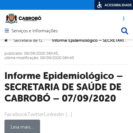
ACESSIBILIDADE
Acesso ráp
Busca
Serviços e Informações
Abrir menu principal de navegação
Você está aqui:
Secretaria de Governo
Informe Epidemiológico – SECRETARIA DE SAÚDE DE CABROBÓ – 07/09/2020
>
>
publicado: 08/09/2020 06h45,
última modificação: 08/09/2020 06h45
Informe Epidemiológico –
SECRETARIA DE SAÚDE DE
CABROBÓ – 07/09/2020
FacebookTwitterLinkedin […]
Leia mais…