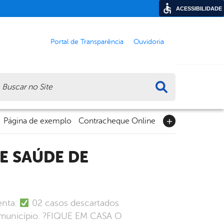
ACESSIBILIDADE
Portal de Transparência
Ouvidoria
ca
Página de exemplo
Contracheque Online
enta:
02 casos descartados
 município. ?FIQUE EM CASA O