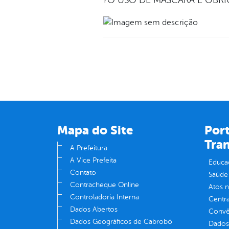
?O USO DE MÁSCARA É OBRI
Mapa do Site
Port
Tra
A Prefeitura
A Vice Prefeita
Educa
Contato
Saúde
Contracheque Online
Atos 
Controladoria Interna
Centra
Dados Abertos
Convên
Dados Geográficos de Cabrobó
Dados