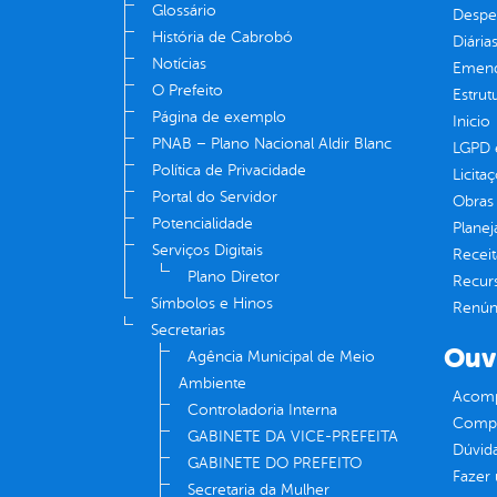
Glossário
Despe
História de Cabrobó
Diária
Notícias
Emend
O Prefeito
Estrut
Página de exemplo
Inicio
PNAB – Plano Nacional Aldir Blanc
LGPD e
Política de Privacidade
Licita
Portal do Servidor
Obras 
Potencialidade
Plane
Serviços Digitais
Receit
Plano Diretor
Recur
Símbolos e Hinos
Renúnc
Secretarias
Ouv
Agência Municipal de Meio
Ambiente
Acomp
Controladoria Interna
Compe
GABINETE DA VICE-PREFEITA
Dúvid
GABINETE DO PREFEITO
Fazer
Secretaria da Mulher