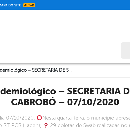
APA DO SITE
ALT+B
Bus
Informe Epidemiológico – SECRETARIA DE SAÚDE DE CABROBÓ – 07/10/2020
CABROBÓ – 07/10/2020
dia 07/10/2020.
Nesta quarta-feira, o município apres
e RT PCR (Lacen);
29 coletas de Swab realizadas no