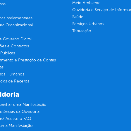
Meio Ambiente
sas
Ouvidoria e Serviço de Informa
s
Saúde
as parlamentares
Serviços Urbanos
ura Organizacional
Tributação
 Governo Digital
ções e Contratos
Públicas
jamento e Prestação de Contas
as
sos Humanos
ias de Receitas
idoria
anhar uma Manifestação
tências da Ouvidoria
as? Acesse o FAQ
 uma Manifestação