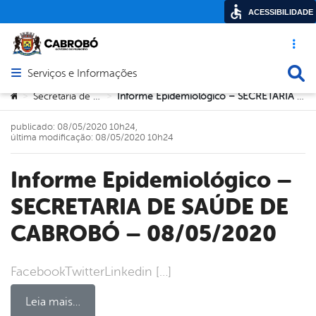
ACESSIBILIDADE
Acesso ráp
Busca
Serviços e Informações
Abrir menu principal de navegação
Você está aqui:
Secretaria de Saúde
Informe Epidemiológico – SECRETARIA DE SAÚDE DE CABROBÓ – 08/05/2020
>
>
publicado: 08/05/2020 10h24,
última modificação: 08/05/2020 10h24
Informe Epidemiológico –
SECRETARIA DE SAÚDE DE
CABROBÓ – 08/05/2020
FacebookTwitterLinkedin […]
Leia mais…