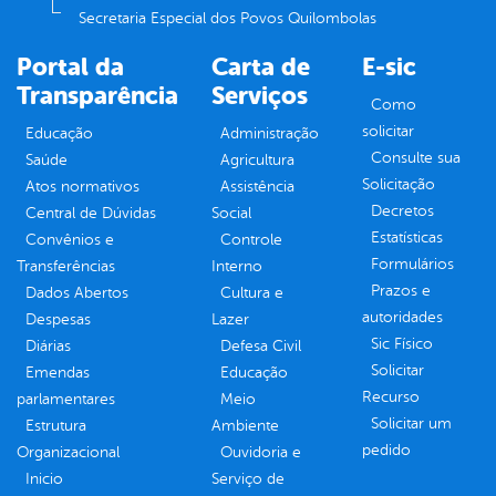
Secretaria Especial dos Povos Quilombolas
Portal da
Carta de
E-sic
Transparência
Serviços
Como
solicitar
Educação
Administração
Consulte sua
Saúde
Agricultura
Solicitação
Atos normativos
Assistência
Decretos
Central de Dúvidas
Social
Estatísticas
Convênios e
Controle
Formulários
Transferências
Interno
Prazos e
Dados Abertos
Cultura e
autoridades
Despesas
Lazer
Sic Físico
Diárias
Defesa Civil
Solicitar
Emendas
Educação
Recurso
parlamentares
Meio
Solicitar um
Estrutura
Ambiente
pedido
Organizacional
Ouvidoria e
Inicio
Serviço de