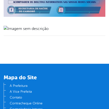
book
er
din
Mapa do Site
A Prefeitura
A Vice Prefeita
Contato
Contracheque Online