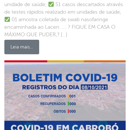
unidade de saúde;
51 casos descartados através
de testes rápidos realizado em unidades de saúde;
01 amostra coletada de swab nasofaringe
encaminhada ao Lacen. …. ? FIQUE EM CASA O
MÁXIMO QUE PUDER;? […]
Leia mais…