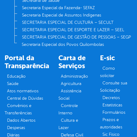
Secretaria de Saúde
Secretaria Especial da Fazenda- SEFAZ
Secretaria Especial de Assuntos Indígenas
SECRETARIA ESPECIAL DE CULTURA – SECULT
SECRETARIA ESPECIAL DE ESPORTE E LAZER – SEEL
SECRETARIA ESPECIAL DE GESTÃO DE PESSOAS – SEGP
Secretaria Especial dos Povos Quilombolas
Portal da
Carta de
E-sic
Transparência
Serviços
Como
solicitar
Educação
Administração
Consulte sua
Saúde
Agricultura
Solicitação
Atos normativos
Assistência
Decretos
Central de Dúvidas
Social
Estatísticas
Convênios e
Controle
Formulários
Transferências
Interno
Prazos e
Dados Abertos
Cultura e
autoridades
Despesas
Lazer
Sic Físico
Diárias
Defesa Civil