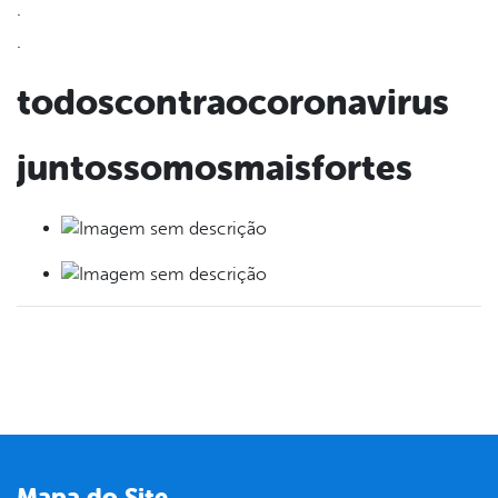
.
.
todoscontraocoronavirus
juntossomosmaisfortes
Mapa do Site