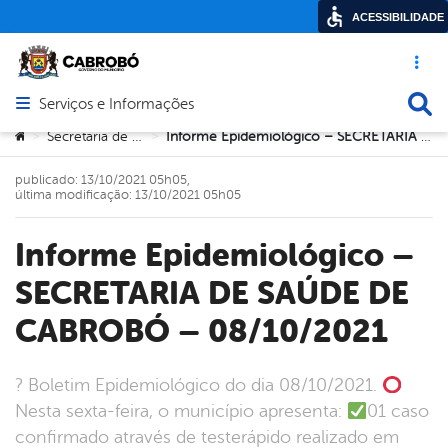
ACESSIBILIDADE
Acesso ráp
Busca
Serviços e Informações
Abrir menu principal de navegação
Você está aqui:
Secretaria de Saúde
Informe Epidemiológico – SECRETARIA DE SAÚDE DE CABROBÓ – 08/10/2021
>
>
publicado: 13/10/2021 05h05,
última modificação: 13/10/2021 05h05
Informe Epidemiológico –
SECRETARIA DE SAÚDE DE
CABROBÓ – 08/10/2021
? Boletim Epidemiológico do dia 08/10/2021.
Nesta sexta-feira, o município apresenta:
01 caso
confirmado através de testerápido realizado em