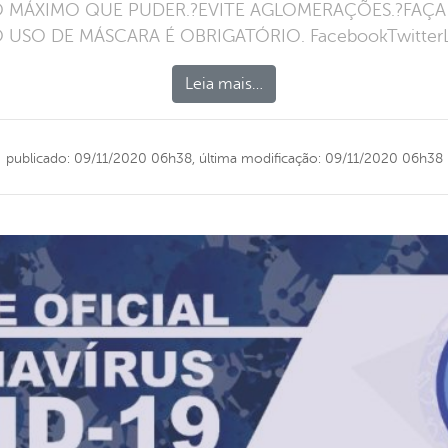
A O MÁXIMO QUE PUDER.?EVITE AGLOMERAÇÕES.?FAÇA
 USO DE MÁSCARA É OBRIGATÓRIO. FacebookTwitterLi
Leia mais…
publicado: 09/11/2020 06h38,
última modificação: 09/11/2020 06h38