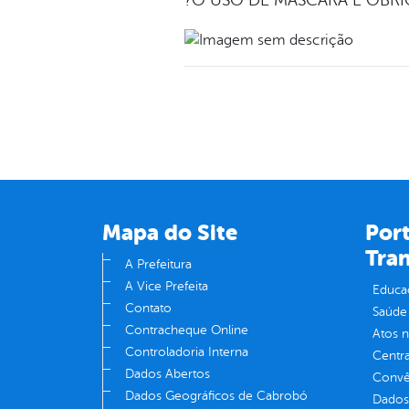
?O USO DE MÁSCARA É OBRI
Mapa do Site
Port
Tra
A Prefeitura
A Vice Prefeita
Educa
Contato
Saúde
Contracheque Online
Atos 
Controladoria Interna
Centra
Dados Abertos
Convên
Dados Geográficos de Cabrobó
Dados