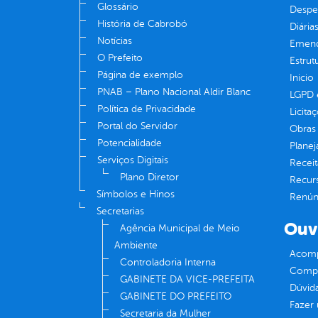
Glossário
Despe
História de Cabrobó
Diária
Notícias
Emend
O Prefeito
Estrut
Página de exemplo
Inicio
PNAB – Plano Nacional Aldir Blanc
LGPD e
Política de Privacidade
Licita
Portal do Servidor
Obras 
Potencialidade
Plane
Serviços Digitais
Receit
Plano Diretor
Recur
Símbolos e Hinos
Renúnc
Secretarias
Ouv
Agência Municipal de Meio
Ambiente
Acomp
Controladoria Interna
Compe
GABINETE DA VICE-PREFEITA
Dúvid
GABINETE DO PREFEITO
Fazer
Secretaria da Mulher