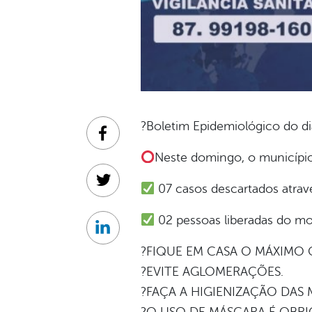
?Boletim Epidemiológico do d
Facebook
Neste domingo, o município
Twitter
07 casos descartados atravé
02 pessoas liberadas do mo
Linkedin
?FIQUE EM CASA O MÁXIMO 
?EVITE AGLOMERAÇÕES.
?FAÇA A HIGIENIZAÇÃO DAS 