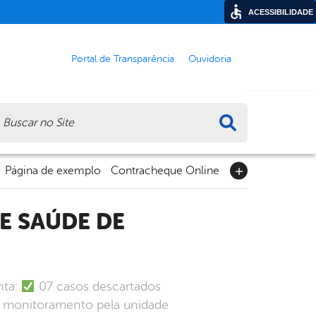
ACESSIBILIDADE
Portal de Transparência
Ouvidoria
ca
Página de exemplo
Contracheque Online
nta:
07 casos descartados
o monitoramento pela unidade