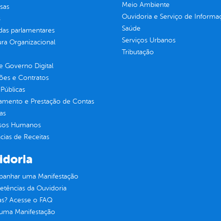
Meio Ambiente
sas
Ouvidoria e Serviço de Informa
s
Saúde
as parlamentares
Serviços Urbanos
ura Organizacional
Tributação
 Governo Digital
ções e Contratos
Públicas
jamento e Prestação de Contas
as
sos Humanos
ias de Receitas
idoria
anhar uma Manifestação
tências da Ouvidoria
as? Acesse o FAQ
 uma Manifestação