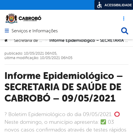
ACESSIBILIDADE
Acesso ráp
Busca
Serviços e Informações
Abrir menu principal de navegação
Você está aqui:
Secretaria de Saúde
Informe Epidemiológico – SECRETARIA DE SAÚDE DE CABROBÓ – 09/05/2021
>
>
publicado: 10/05/2021 06h05,
última modificação: 10/05/2021 06h05
Informe Epidemiológico –
SECRETARIA DE SAÚDE DE
CABROBÓ – 09/05/2021
? Boletim Epidemiológico do dia 09/05/2021.
Neste domingo, o município apresenta:
03
novos casos confirmados através de testes rápidos