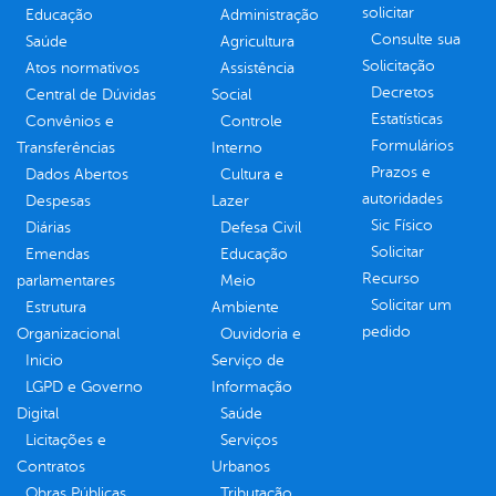
solicitar
Educação
Administração
Consulte sua
Saúde
Agricultura
Solicitação
Atos normativos
Assistência
Decretos
Central de Dúvidas
Social
Estatísticas
Convênios e
Controle
Formulários
Transferências
Interno
Prazos e
Dados Abertos
Cultura e
autoridades
Despesas
Lazer
Sic Físico
Diárias
Defesa Civil
Solicitar
Emendas
Educação
Recurso
parlamentares
Meio
Solicitar um
Estrutura
Ambiente
pedido
Organizacional
Ouvidoria e
Inicio
Serviço de
LGPD e Governo
Informação
Digital
Saúde
Licitações e
Serviços
Contratos
Urbanos
Obras Públicas
Tributação