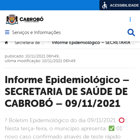
ACESSIBILIDADE
Acesso ráp
Busca
Serviços e Informações
Abrir menu principal de navegação
Você está aqui:
Secretaria de Saúde
Informe Epidemiológico – SECRETARIA DE SAÚDE DE CABROBÓ – 09/11/2021
>
>
publicado: 10/11/2021 06h49,
última modificação: 10/11/2021 06h49
Informe Epidemiológico –
SECRETARIA DE SAÚDE DE
CABROBÓ – 09/11/2021
? Boletim Epidemiológico do dia 09/11/2021.
Nesta terça-feira, o município apresenta:
01
novo caso confirmado através de teste rápido