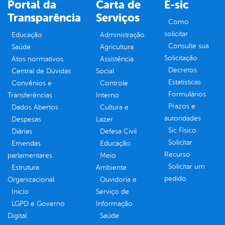
Portal da
Carta de
E-sic
Transparência
Serviços
Como
solicitar
Educação
Administração
Consulte sua
Saúde
Agricultura
Solicitação
Atos normativos
Assistência
Decretos
Central de Dúvidas
Social
Estatísticas
Convênios e
Controle
Formulários
Transferências
Interno
Prazos e
Dados Abertos
Cultura e
autoridades
Despesas
Lazer
Sic Físico
Diárias
Defesa Civil
Solicitar
Emendas
Educação
Recurso
parlamentares
Meio
Solicitar um
Estrutura
Ambiente
pedido
Organizacional
Ouvidoria e
Inicio
Serviço de
LGPD e Governo
Informação
Digital
Saúde