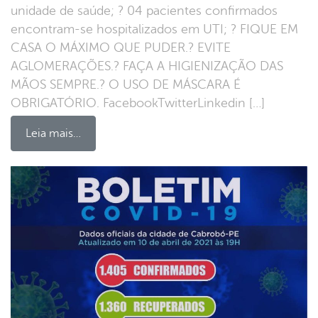
unidade de saúde; ? 04 pacientes confirmados
encontram-se hospitalizados em UTI; ? FIQUE EM
CASA O MÁXIMO QUE PUDER.? EVITE
AGLOMERAÇÕES.? FAÇA A HIGIENIZAÇÃO DAS
MÃOS SEMPRE.? O USO DE MÁSCARA É
OBRIGATÓRIO. FacebookTwitterLinkedin […]
Leia mais…