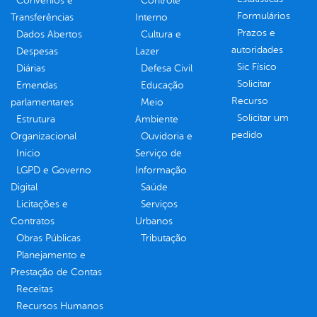
Convênios e
Controle
Formulários
Transferências
Interno
Prazos e
Dados Abertos
Cultura e
autoridades
Despesas
Lazer
Sic Físico
Diárias
Defesa Civil
Solicitar
Emendas
Educação
Recurso
parlamentares
Meio
Solicitar um
Estrutura
Ambiente
pedido
Organizacional
Ouvidoria e
Inicio
Serviço de
LGPD e Governo
Informação
Digital
Saúde
Licitações e
Serviços
Contratos
Urbanos
Obras Públicas
Tributação
Planejamento e
Prestação de Contas
Receitas
Recursos Humanos