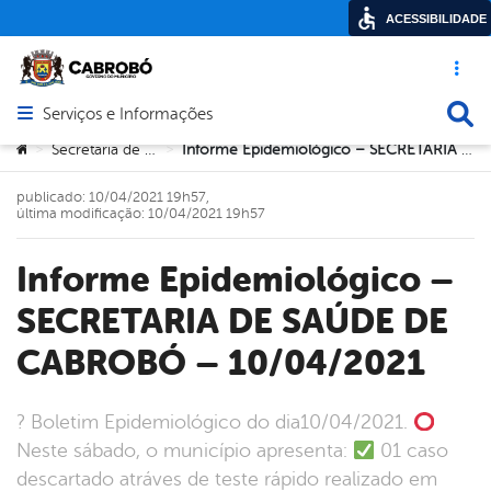
ACESSIBILIDADE
Acesso ráp
Busca
Serviços e Informações
Abrir menu principal de navegação
Você está aqui:
Secretaria de Saúde
Informe Epidemiológico – SECRETARIA DE SAÚDE DE CABROBÓ – 10/04/2021
>
>
publicado: 10/04/2021 19h57,
última modificação: 10/04/2021 19h57
Informe Epidemiológico –
SECRETARIA DE SAÚDE DE
CABROBÓ – 10/04/2021
? Boletim Epidemiológico do dia10/04/2021.
Neste sábado, o município apresenta:
01 caso
descartado atráves de teste rápido realizado em