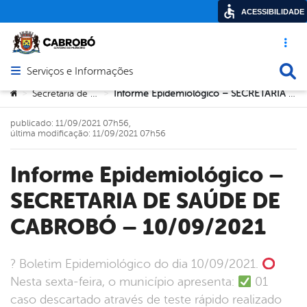
ACESSIBILIDADE
Acesso ráp
Busca
Serviços e Informações
Abrir menu principal de navegação
Você está aqui:
Secretaria de Saúde
Informe Epidemiológico – SECRETARIA DE SAÚDE DE CABROBÓ – 10/09/2021
>
>
publicado: 11/09/2021 07h56,
última modificação: 11/09/2021 07h56
Informe Epidemiológico –
SECRETARIA DE SAÚDE DE
CABROBÓ – 10/09/2021
? Boletim Epidemiológico do dia 10/09/2021.
Nesta sexta-feira, o município apresenta:
01
caso descartado através de teste rápido realizado