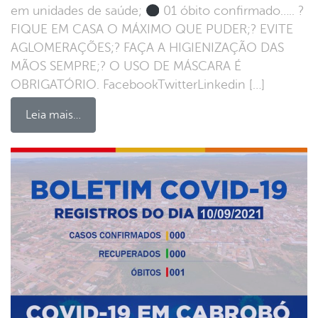
em unidades de saúde;
01 óbito confirmado….. ?
FIQUE EM CASA O MÁXIMO QUE PUDER;? EVITE
AGLOMERAÇÕES;? FAÇA A HIGIENIZAÇÃO DAS
MÃOS SEMPRE;? O USO DE MÁSCARA É
OBRIGATÓRIO. FacebookTwitterLinkedin […]
Leia mais…