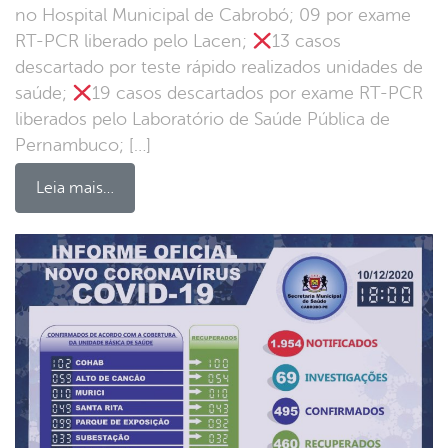
no Hospital Municipal de Cabrobó; 09 por exame
RT-PCR liberado pelo Lacen;
13 casos
descartado por teste rápido realizados unidades de
saúde;
19 casos descartados por exame RT-PCR
liberados pelo Laboratório de Saúde Pública de
Pernambuco; […]
Leia mais…