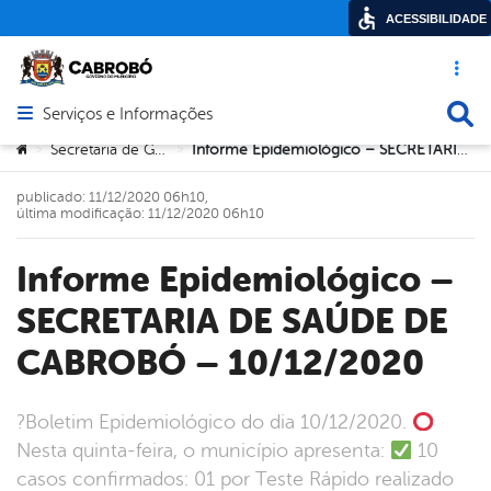
ACESSIBILIDADE
Acesso ráp
Busca
Serviços e Informações
Abrir menu principal de navegação
Você está aqui:
Secretaria de Governo
Informe Epidemiológico – SECRETARIA DE SAÚDE DE CABROBÓ – 10/12/2020
>
>
publicado: 11/12/2020 06h10,
última modificação: 11/12/2020 06h10
Informe Epidemiológico –
SECRETARIA DE SAÚDE DE
CABROBÓ – 10/12/2020
?Boletim Epidemiológico do dia 10/12/2020.
Nesta quinta-feira, o município apresenta:
10
casos confirmados: 01 por Teste Rápido realizado