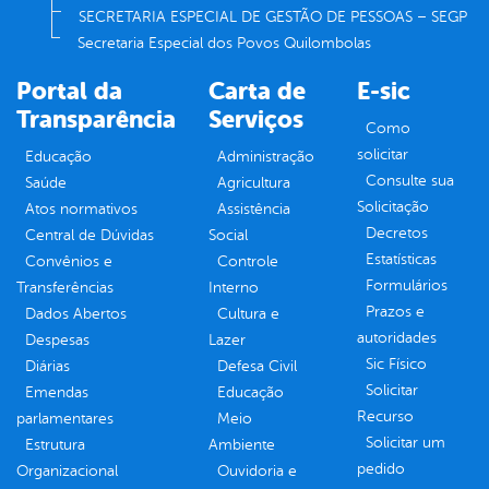
SECRETARIA ESPECIAL DE GESTÃO DE PESSOAS – SEGP
Secretaria Especial dos Povos Quilombolas
Portal da
Carta de
E-sic
Transparência
Serviços
Como
solicitar
Educação
Administração
Consulte sua
Saúde
Agricultura
Solicitação
Atos normativos
Assistência
Decretos
Central de Dúvidas
Social
Estatísticas
Convênios e
Controle
Formulários
Transferências
Interno
Prazos e
Dados Abertos
Cultura e
autoridades
Despesas
Lazer
Sic Físico
Diárias
Defesa Civil
Solicitar
Emendas
Educação
Recurso
parlamentares
Meio
Solicitar um
Estrutura
Ambiente
pedido
Organizacional
Ouvidoria e