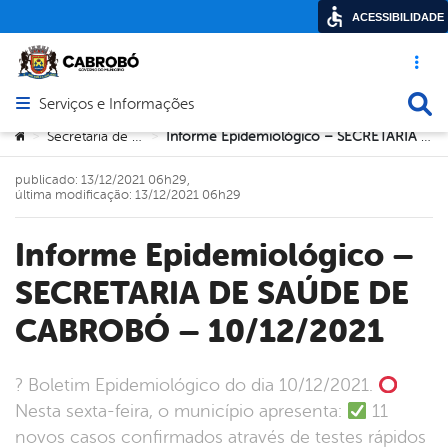
ACESSIBILIDADE
Acesso ráp
Busca
Serviços e Informações
Abrir menu principal de navegação
Você está aqui:
Secretaria de Saúde
Informe Epidemiológico – SECRETARIA DE SAÚDE DE CABROBÓ – 10/12/2021
>
>
publicado: 13/12/2021 06h29,
última modificação: 13/12/2021 06h29
Informe Epidemiológico –
SECRETARIA DE SAÚDE DE
CABROBÓ – 10/12/2021
? Boletim Epidemiológico do dia 10/12/2021.
Nesta sexta-feira, o município apresenta:
11
novos casos confirmados através de testes rápidos