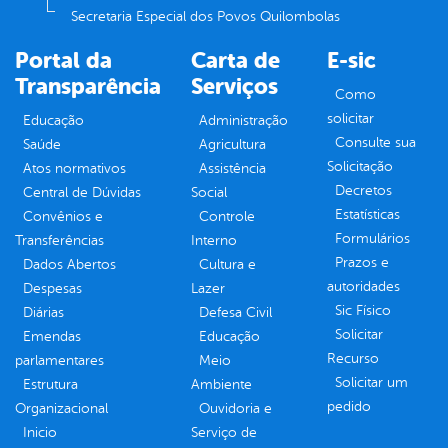
Secretaria Especial dos Povos Quilombolas
Portal da
Carta de
E-sic
Transparência
Serviços
Como
solicitar
Educação
Administração
Consulte sua
Saúde
Agricultura
Solicitação
Atos normativos
Assistência
Decretos
Central de Dúvidas
Social
Estatísticas
Convênios e
Controle
Formulários
Transferências
Interno
Prazos e
Dados Abertos
Cultura e
autoridades
Despesas
Lazer
Sic Físico
Diárias
Defesa Civil
Solicitar
Emendas
Educação
Recurso
parlamentares
Meio
Solicitar um
Estrutura
Ambiente
pedido
Organizacional
Ouvidoria e
Inicio
Serviço de