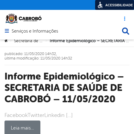
ACESSIBILIDADE
Acesso ráp
Busca
Serviços e Informações
Abrir menu principal de navegação
Você está aqui:
Secretaria de Saúde
Informe Epidemiológico – SECRETARIA DE SAÚDE DE CABROBÓ – 11/05/2020
>
>
publicado: 11/05/2020 14h32,
última modificação: 11/05/2020 14h32
Informe Epidemiológico –
SECRETARIA DE SAÚDE DE
CABROBÓ – 11/05/2020
FacebookTwitterLinkedin […]
Leia mais…