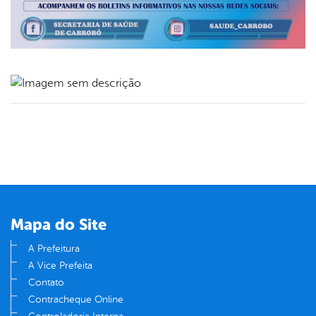
book
er
din
Mapa do Site
A Prefeitura
A Vice Prefeita
Contato
Contracheque Online