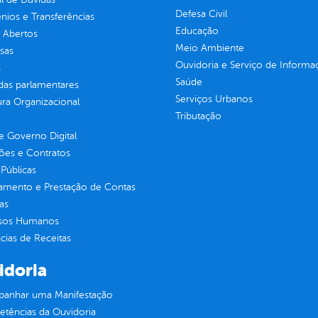
Defesa Civil
ios e Transferências
Educação
 Abertos
Meio Ambiente
sas
Ouvidoria e Serviço de Informa
s
Saúde
as parlamentares
Serviços Urbanos
ura Organizacional
Tributação
 Governo Digital
ções e Contratos
Públicas
jamento e Prestação de Contas
as
sos Humanos
ias de Receitas
idoria
anhar uma Manifestação
tências da Ouvidoria