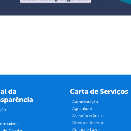
al da
Carta de Serviços
nsparência
Administração
Agricultura
ção
Assistência Social
Controle Interno
normativos
Cultura e Lazer
l de Dúvidas