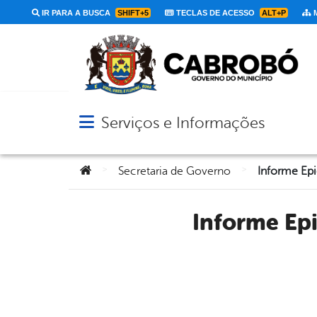
IR PARA A BUSCA
SHIFT+5
TECLAS DE ACESSO
ALT+P
M
Serviços e Informações
Abrir menu principal de navegação
Você está aqui:
>
>
Secretaria de Governo
Informe Epidemiológico – SECRETARIA DE SAÚDE DE