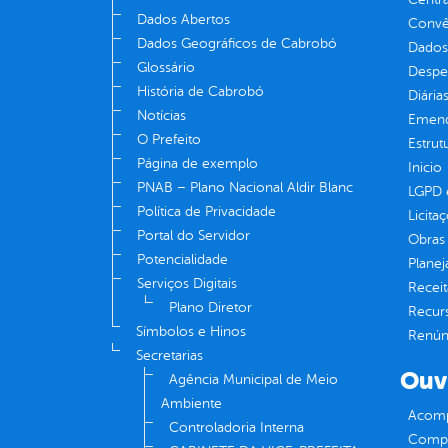
Dados Abertos
Convên
Dados Geográficos de Cabrobó
Dados
Glossário
Despe
História de Cabrobó
Diária
Notícias
Emend
O Prefeito
Estrut
Página de exemplo
Inicio
PNAB – Plano Nacional Aldir Blanc
LGPD e
Política de Privacidade
Licita
Portal do Servidor
Obras 
Potencialidade
Plane
Serviços Digitais
Receit
Plano Diretor
Recur
Símbolos e Hinos
Renúnc
Secretarias
Ouv
Agência Municipal de Meio
Ambiente
Acomp
Controladoria Interna
Compe