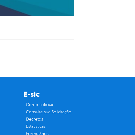
E-sic
Como solicitar
Consulte sua Solicitação
Decretos
Estatísticas
Formulários