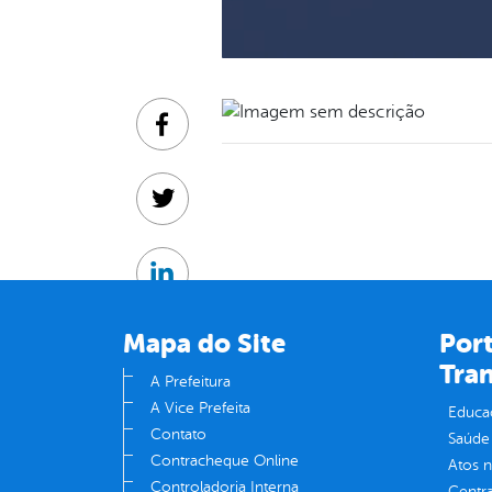
Facebook
Twitter
Linkedin
Mapa do Site
Port
Tra
A Prefeitura
A Vice Prefeita
Educa
Contato
Saúde
Contracheque Online
Atos 
Controladoria Interna
Centra