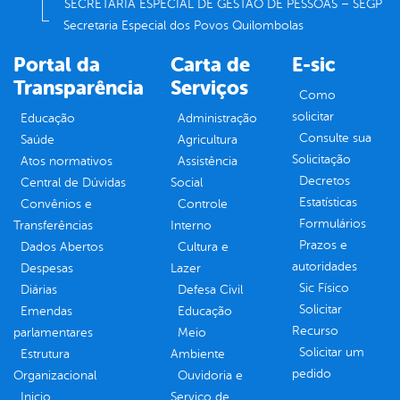
SECRETARIA ESPECIAL DE GESTÃO DE PESSOAS – SEGP
Secretaria Especial dos Povos Quilombolas
Portal da
Carta de
E-sic
Transparência
Serviços
Como
solicitar
Educação
Administração
Consulte sua
Saúde
Agricultura
Solicitação
Atos normativos
Assistência
Decretos
Central de Dúvidas
Social
Estatísticas
Convênios e
Controle
Formulários
Transferências
Interno
Prazos e
Dados Abertos
Cultura e
autoridades
Despesas
Lazer
Sic Físico
Diárias
Defesa Civil
Solicitar
Emendas
Educação
Recurso
parlamentares
Meio
Solicitar um
Estrutura
Ambiente
pedido
Organizacional
Ouvidoria e
Inicio
Serviço de