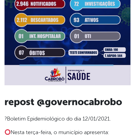
repost @governocabrobo
book
?Boletim Epidemiológico do dia 12/01/2021.
Nesta terça-feira, o município apresenta:
er