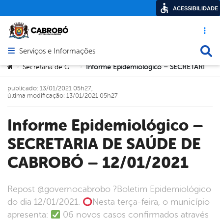
ACESSIBILIDADE
Acesso ráp
Busca
Serviços e Informações
Abrir menu principal de navegação
Você está aqui:
Secretaria de Governo
Informe Epidemiológico – SECRETARIA DE SAÚDE DE CABROBÓ – 12/01/2021
>
>
publicado: 13/01/2021 05h27,
última modificação: 13/01/2021 05h27
Informe Epidemiológico –
SECRETARIA DE SAÚDE DE
CABROBÓ – 12/01/2021
repost @governocabrobo ?Boletim Epidemiológico
do dia 12/01/2021.
Nesta terça-feira, o município
apresenta:
06 novos casos confirmados através