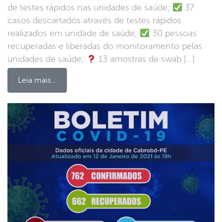
de testes rápidos nas unidades de saúde;
37
casos descartados através de testes rápidos
realizados em unidade de saúde;
30 pessoas
recuperadas e liberadas do monitoramento pelas
unidades de saúde;
13 amostras de swab […]
Leia mais…