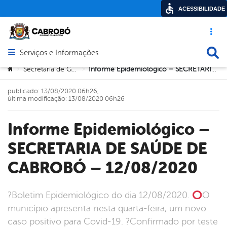
ACESSIBILIDADE
Acesso ráp
Busca
Serviços e Informações
Abrir menu principal de navegação
Você está aqui:
Secretaria de Governo
Informe Epidemiológico – SECRETARIA DE SAÚDE DE CABROBÓ – 12/08/2020
>
>
publicado: 13/08/2020 06h26,
última modificação: 13/08/2020 06h26
Informe Epidemiológico –
SECRETARIA DE SAÚDE DE
CABROBÓ – 12/08/2020
?Boletim Epidemiológico do dia 12/08/2020.
O
município apresenta nesta quarta-feira, um novo
caso positivo para Covid-19. ?Confirmado por teste