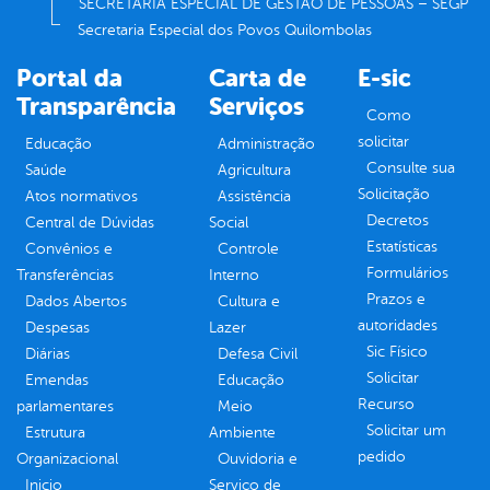
SECRETARIA ESPECIAL DE GESTÃO DE PESSOAS – SEGP
Secretaria Especial dos Povos Quilombolas
Portal da
Carta de
E-sic
Transparência
Serviços
Como
solicitar
Educação
Administração
Consulte sua
Saúde
Agricultura
Solicitação
Atos normativos
Assistência
Decretos
Central de Dúvidas
Social
Estatísticas
Convênios e
Controle
Formulários
Transferências
Interno
Prazos e
Dados Abertos
Cultura e
autoridades
Despesas
Lazer
Sic Físico
Diárias
Defesa Civil
Solicitar
Emendas
Educação
Recurso
parlamentares
Meio
Solicitar um
Estrutura
Ambiente
pedido
Organizacional
Ouvidoria e
Inicio
Serviço de