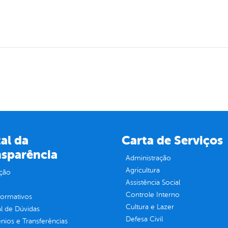
al da
Carta de Serviços
nsparência
Administração
Agricultura
ção
Assistência Social
Controle Interno
normativos
Cultura e Lazer
l de Dúvidas
Defesa Civil
ios e Transferências