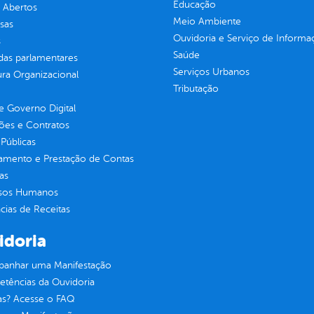
Educação
 Abertos
Meio Ambiente
sas
Ouvidoria e Serviço de Informa
s
Saúde
as parlamentares
Serviços Urbanos
ura Organizacional
Tributação
 Governo Digital
ções e Contratos
Públicas
jamento e Prestação de Contas
as
sos Humanos
ias de Receitas
idoria
anhar uma Manifestação
tências da Ouvidoria
as? Acesse o FAQ