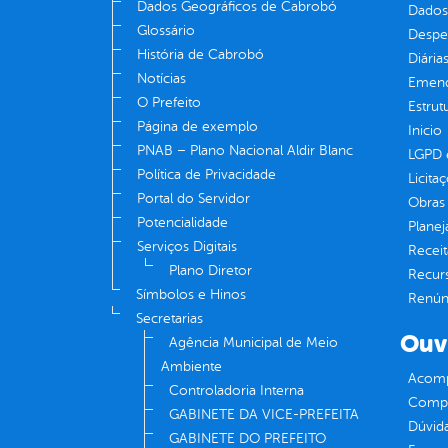
Dados Geográficos de Cabrobó
Dados
Glossário
Despe
História de Cabrobó
Diária
Notícias
Emend
O Prefeito
Estrut
Página de exemplo
Inicio
PNAB – Plano Nacional Aldir Blanc
LGPD e
Política de Privacidade
Licita
Portal do Servidor
Obras 
Potencialidade
Plane
Serviços Digitais
Receit
Plano Diretor
Recur
Símbolos e Hinos
Renúnc
Secretarias
Ouv
Agência Municipal de Meio
Ambiente
Acomp
Controladoria Interna
Compe
GABINETE DA VICE-PREFEITA
Dúvid
GABINETE DO PREFEITO