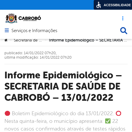
ACESSIBILIDADE
Acesso ráp
Busca
Serviços e Informações
Abrir menu principal de navegação
Você está aqui:
Secretaria de Saúde
Informe Epidemiológico – SECRETARIA DE SAÚDE DE CABROBÓ – 13/01/2022
>
>
publicado: 14/01/2022 07h20,
última modificação: 14/01/2022 07h20
Informe Epidemiológico –
SECRETARIA DE SAÚDE DE
CABROBÓ – 13/01/2022
Boletim Epidemiológico do dia 13/01/2022.
Nesta quinta-feira, o município apresenta:
22
novos casos confirmados através de testes rápidos