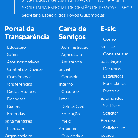
SECRETARIA ESPECIAL DE ESPORTE E LAZER – SEEL
SECRETARIA ESPECIAL DE GESTÃO DE PESSOAS – SEGP
Secretaria Especial dos Povos Quilombolas
Portal da
Carta de
E-sic
Transparência
Serviços
Como
solicitar
Educação
Administração
Consulte sua
Saúde
Agricultura
Solicitação
Atos normativos
Assistência
Decretos
Central de Dúvidas
Social
Estatísticas
Convênios e
Controle
Formulários
Transferências
Interno
Prazos e
Dados Abertos
Cultura e
autoridades
Despesas
Lazer
Sic Físico
Diárias
Defesa Civil
Solicitar
Emendas
Educação
Recurso
parlamentares
Meio
Solicitar um
Estrutura
Ambiente
pedido
Organizacional
Ouvidoria e