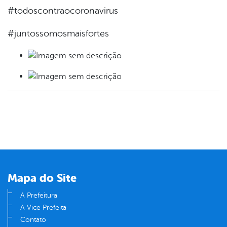
#todoscontraocoronavirus
#juntossomosmaisfortes
Mapa do Site
A Prefeitura
A Vice Prefeita
Contato