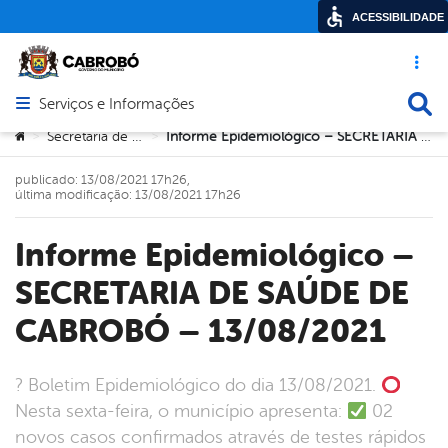
ACESSIBILIDADE
Acesso ráp
Busca
Serviços e Informações
Abrir menu principal de navegação
Você está aqui:
Secretaria de Saúde
Informe Epidemiológico – SECRETARIA DE SAÚDE DE CABROBÓ – 13/08/2021
>
>
publicado: 13/08/2021 17h26,
última modificação: 13/08/2021 17h26
Informe Epidemiológico –
SECRETARIA DE SAÚDE DE
CABROBÓ – 13/08/2021
? Boletim Epidemiológico do dia 13/08/2021.
Nesta sexta-feira, o município apresenta:
02
novos casos confirmados através de testes rápidos