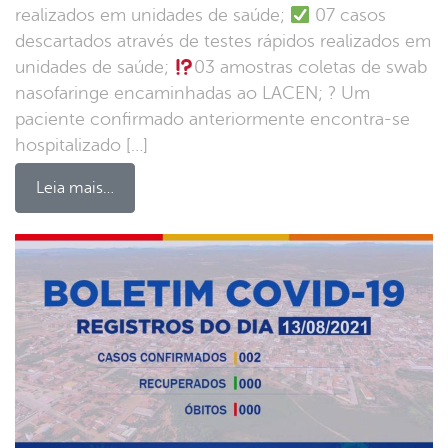
realizados em unidades de saúde;
07 casos
descartados através de testes rápidos realizados em
unidades de saúde;
03 amostras coletas de swab
nasofaringe encaminhadas ao LACEN; ? Um
paciente confirmado anteriormente encontra-se
hospitalizado […]
Leia mais…