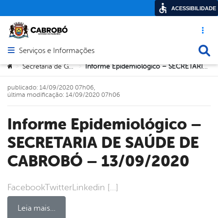
ACESSIBILIDADE
Acesso ráp
Busca
Serviços e Informações
Abrir menu principal de navegação
Você está aqui:
Secretaria de Governo
Informe Epidemiológico – SECRETARIA DE SAÚDE DE CABROBÓ – 13/09/2020
>
>
publicado: 14/09/2020 07h06,
última modificação: 14/09/2020 07h06
Informe Epidemiológico –
SECRETARIA DE SAÚDE DE
CABROBÓ – 13/09/2020
FacebookTwitterLinkedin […]
Leia mais…