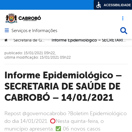
ACESSIBILIDADE
Acesso ráp
Busca
Serviços e Informações
Abrir menu principal de navegação
Você está aqui:
Secretaria de Governo
Informe Epidemiológico – SECRETARIA DE SAÚDE DE CABROBÓ – 14/01/2021
>
>
publicado: 15/01/2021 05h22,
última modificação: 15/01/2021 05h22
Informe Epidemiológico –
SECRETARIA DE SAÚDE DE
CABROBÓ – 14/01/2021
repost @governocabrobo ?Boletim Epidemiológico
do dia 14/01/2021.
Nesta quinta-feira, o
município apresenta:
06 novos casos