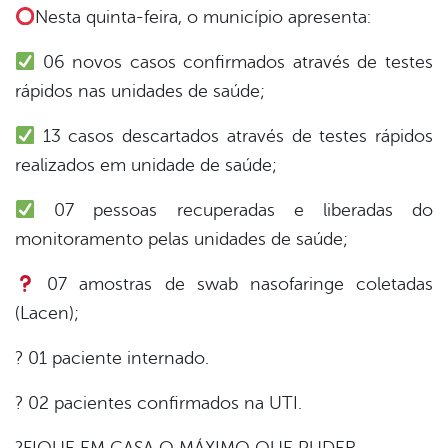
Nesta quinta-feira, o município apresenta:
er
06 novos casos confirmados através de testes
din
rápidos nas unidades de saúde;
13 casos descartados através de testes rápidos
realizados em unidade de saúde;
07 pessoas recuperadas e liberadas do
monitoramento pelas unidades de saúde;
07 amostras de swab nasofaringe coletadas
(Lacen);
? 01 paciente internado.
? 02 pacientes confirmados na UTI.
?FIQUE EM CASA O MÁXIMO QUE PUDER.