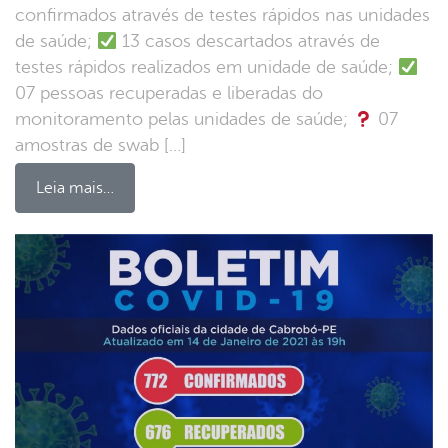
confirmados através de testes rápidos nas unidades
de saúde;
13 casos descartados através de
testes rápidos realizados em unidade de saúde;
07 pessoas recuperadas e liberadas do
monitoramento pelas unidades de saúde;
07
amostras de swab […]
Leia mais…