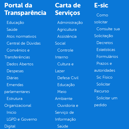
Portal da
Carta de
E-sic
Transparência
Serviços
Como
solicitar
Educação
Administração
Consulte sua
Saúde
Agricultura
Solicitação
Atos normativos
Assistência
Decretos
Central de Dúvidas
Social
Estatísticas
Convênios e
Controle
Formulários
Transferências
Interno
Prazos e
Dados Abertos
Cultura e
autoridades
Despesas
Lazer
Sic Físico
Diárias
Defesa Civil
Solicitar
Emendas
Educação
Recurso
parlamentares
Meio
Solicitar um
Estrutura
Ambiente
pedido
Organizacional
Ouvidoria e
Inicio
Serviço de
LGPD e Governo
Informação
Digital
Saúde