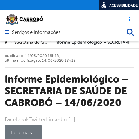
ACESSIBILIDADE
Acesso ráp
Busca
Serviços e Informações
Abrir menu principal de navegação
Você está aqui:
Secretaria de Governo
Informe Epidemiológico – SECRETARIA DE SAÚDE DE CABROBÓ – 14/06/2020
>
>
publicado: 14/06/2020 18h18,
última modificação: 14/06/2020 18h18
Informe Epidemiológico –
SECRETARIA DE SAÚDE DE
CABROBÓ – 14/06/2020
FacebookTwitterLinkedin […]
Leia mais…