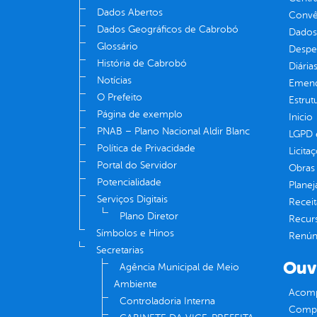
Dados Abertos
Convên
Dados Geográficos de Cabrobó
Dados
Glossário
Despe
História de Cabrobó
Diária
Notícias
Emend
O Prefeito
Estrut
Página de exemplo
Inicio
PNAB – Plano Nacional Aldir Blanc
LGPD e
Política de Privacidade
Licita
Portal do Servidor
Obras 
Potencialidade
Plane
Serviços Digitais
Receit
Plano Diretor
Recur
Símbolos e Hinos
Renúnc
Secretarias
Ouv
Agência Municipal de Meio
Ambiente
Acomp
Controladoria Interna
Compe