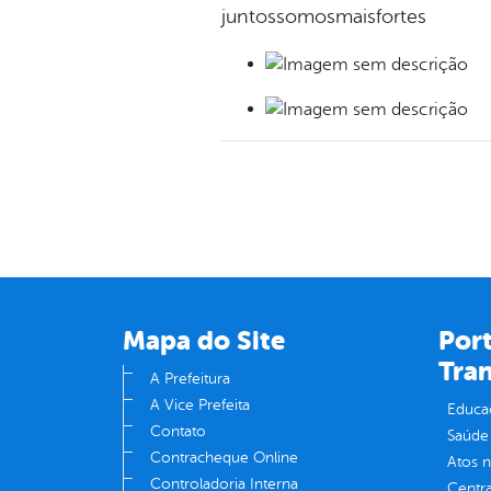
juntossomosmaisfortes
Mapa do Site
Port
Tra
A Prefeitura
A Vice Prefeita
Educa
Contato
Saúde
Contracheque Online
Atos 
Controladoria Interna
Centra