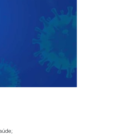
aúde;