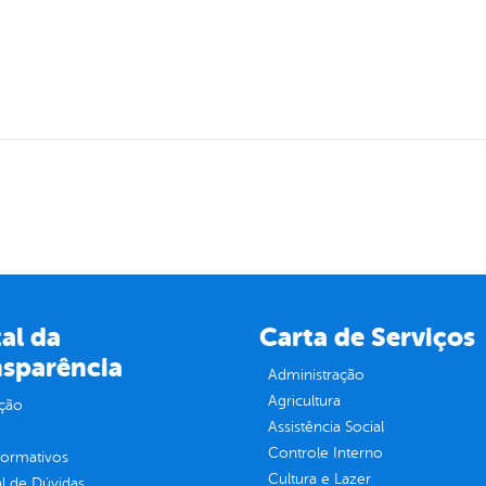
al da
Carta de Serviços
nsparência
Administração
Agricultura
ção
Assistência Social
Controle Interno
normativos
Cultura e Lazer
l de Dúvidas