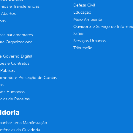
Defesa Civil
ios e Transferências
Educação
 Abertos
Meio Ambiente
sas
Ouvidoria e Serviço de Informa
s
Saúde
as parlamentares
Serviços Urbanos
ura Organizacional
Tributação
 Governo Digital
ções e Contratos
Públicas
jamento e Prestação de Contas
as
sos Humanos
ias de Receitas
idoria
anhar uma Manifestação
tências da Ouvidoria