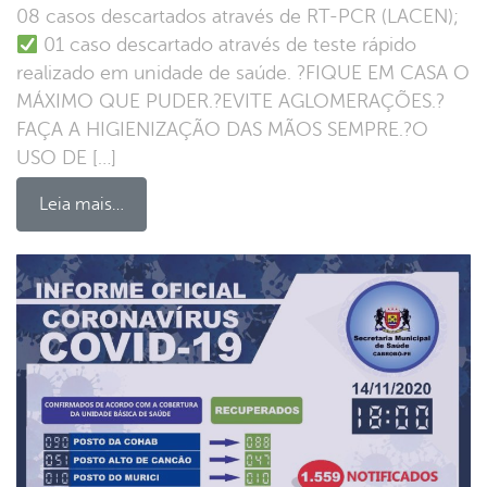
08 casos descartados através de RT-PCR (LACEN);
01 caso descartado através de teste rápido
realizado em unidade de saúde. ?FIQUE EM CASA O
MÁXIMO QUE PUDER.?EVITE AGLOMERAÇÕES.?
FAÇA A HIGIENIZAÇÃO DAS MÃOS SEMPRE.?O
USO DE […]
Leia mais…