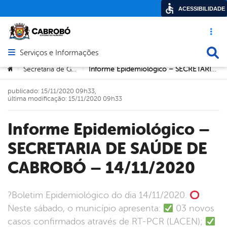
ACESSIBILIDADE
Acesso ráp
Busca
Serviços e Informações
Abrir menu principal de navegação
Você está aqui:
Secretaria de Governo
Informe Epidemiológico – SECRETARIA DE SAÚDE DE CABROBÓ – 14/11/2020
>
>
publicado: 15/11/2020 09h33,
última modificação: 15/11/2020 09h33
Informe Epidemiológico –
SECRETARIA DE SAÚDE DE
CABROBÓ – 14/11/2020
?Boletim Epidemiológico do dia 14/11/2020.
Neste sábado, o município apresenta:
03 novos
casos confirmados através de RT-PCR (LACEN);