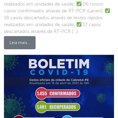
realizados em unidades de saúde;
06 novos
casos confirmados através de RT-PCR (Lacen);
18 casos descartados através de testes rápidos
realizados em unidades de saúde;
17 casos
descartados através de RT-PCR […]
Leia mais…