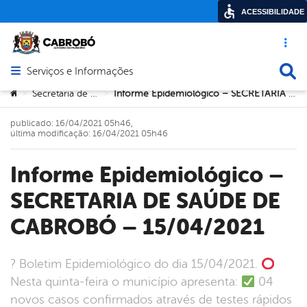
ACESSIBILIDADE
Acesso ráp
Busca
Serviços e Informações
Abrir menu principal de navegação
Você está aqui:
Secretaria de Saúde
Informe Epidemiológico – SECRETARIA DE SAÚDE DE CABROBÓ – 15/04/2021
>
>
publicado: 16/04/2021 05h46,
última modificação: 16/04/2021 05h46
Informe Epidemiológico –
SECRETARIA DE SAÚDE DE
CABROBÓ – 15/04/2021
? Boletim Epidemiológico do dia 15/04/2021.
Nesta quinta-feira o município apresenta:
04
novos casos confirmados através de testes rápidos