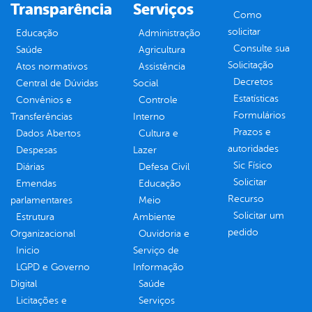
Transparência
Serviços
Como
solicitar
Educação
Administração
Consulte sua
Saúde
Agricultura
Solicitação
Atos normativos
Assistência
Decretos
Central de Dúvidas
Social
Estatísticas
Convênios e
Controle
Formulários
Transferências
Interno
Prazos e
Dados Abertos
Cultura e
autoridades
Despesas
Lazer
Sic Físico
Diárias
Defesa Civil
Solicitar
Emendas
Educação
Recurso
parlamentares
Meio
Solicitar um
Estrutura
Ambiente
pedido
Organizacional
Ouvidoria e
Inicio
Serviço de
LGPD e Governo
Informação
Digital
Saúde
Licitações e
Serviços