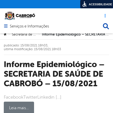
ACESSIBILIDADE
Acesso ráp
Busca
Serviços e Informações
Abrir menu principal de navegação
Você está aqui:
Secretaria de Saúde
Informe Epidemiológico – SECRETARIA DE SAÚDE DE CABROBÓ – 15/08/2021
>
>
publicado: 15/08/2021 18h03,
última modificação: 15/08/2021 18h03
Informe Epidemiológico –
SECRETARIA DE SAÚDE DE
CABROBÓ – 15/08/2021
FacebookTwitterLinkedin […]
Leia mais…