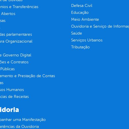
Defesa Civil
ios e Transferências
Educação
 Abertos
Meio Ambiente
sas
Ouvidoria e Serviço de Informa
s
Saúde
as parlamentares
Serviços Urbanos
ura Organizacional
Tributação
 Governo Digital
ções e Contratos
Públicas
jamento e Prestação de Contas
as
sos Humanos
ias de Receitas
idoria
anhar uma Manifestação
tências da Ouvidoria