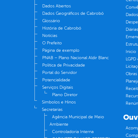
Dados Abertos
Convên
Dados Geográficos de Cabrobó
Dados
Glossário
Despe
História de Cabrobó
Diária
Notícias
Emend
O Prefeito
Estrut
Página de exemplo
Inicio
PNAB – Plano Nacional Aldir Blanc
LGPD e
Política de Privacidade
Licita
Portal do Servidor
Obras 
Potencialidade
Plane
Serviços Digitais
Receit
Plano Diretor
Recur
Símbolos e Hinos
Renúnc
Secretarias
Ouv
Agência Municipal de Meio
Ambiente
Acomp
Controladoria Interna
Compe