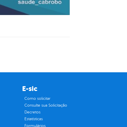
E-sic
Como solicitar
Consulte sua Solicitação
Decretos
Estatísticas
Formulários