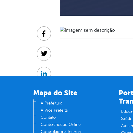
Facebook
Twitter
Linkedin
Mapa do Site
Port
Tra
A Prefeitura
A Vice Prefeita
Educa
Contato
Saúde
Contracheque Online
Atos 
Controladoria Interna
Centra