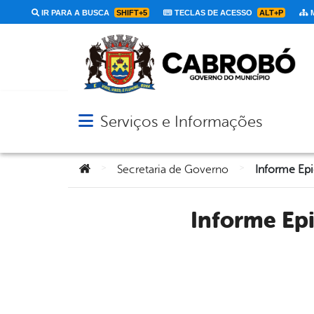
IR PARA A BUSCA
SHIFT+5
TECLAS DE ACESSO
ALT+P
M
Serviços e Informações
Abrir menu principal de navegação
Você está aqui:
>
>
Secretaria de Governo
Informe Epidemiológico – SECRETARIA DE SAÚDE DE