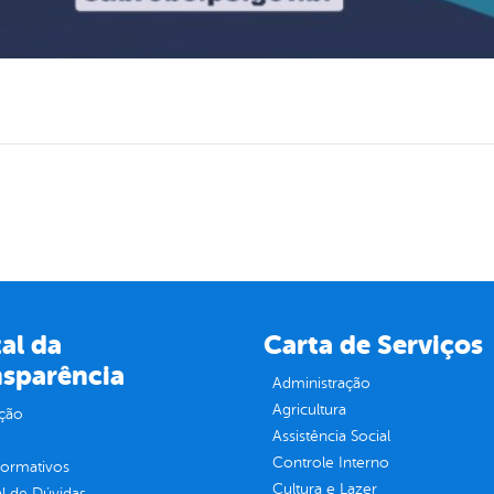
al da
Carta de Serviços
nsparência
Administração
Agricultura
ção
Assistência Social
Controle Interno
normativos
Cultura e Lazer
l de Dúvidas