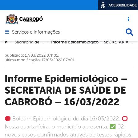
ACESSIBILIDADE
Acesso ráp
Busca
Serviços e Informações
Abrir menu principal de navegação
Você está aqui:
Secretaria de Saúde
Informe Epidemiológico – SECRETARIA DE SAÚDE DE CABROBÓ – 16/03/2022
>
>
publicado: 17/03/2022 07h01,
última modificação: 17/03/2022 07h01
Informe Epidemiológico –
SECRETARIA DE SAÚDE DE
CABROBÓ – 16/03/2022
Boletim Epidemiológico do dia 16/03/2022.
Nesta quarta-feira, o município apresenta:
02
novos casos confirmados através de testes rápidos