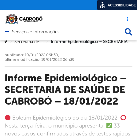
ACESSIBILIDADE
Acesso ráp
Busca
Serviços e Informações
Abrir menu principal de navegação
Você está aqui:
Secretaria de Saúde
Informe Epidemiológico – SECRETARIA DE SAÚDE DE CABROBÓ – 18/01/2022
>
>
publicado: 19/01/2022 06h39,
última modificação: 19/01/2022 06h39
Informe Epidemiológico –
SECRETARIA DE SAÚDE DE
CABROBÓ – 18/01/2022
Boletim Epidemiológico do dia 18/01/2022.
Nesta terça-feira, o município apresenta:
33
novos casos confirmados através de testes rápidos