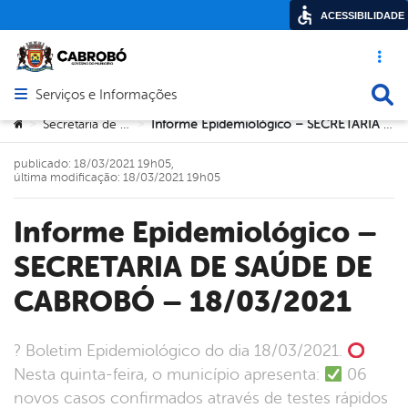
ACESSIBILIDADE
Acesso ráp
Busca
Serviços e Informações
Abrir menu principal de navegação
Você está aqui:
Secretaria de Saúde
Informe Epidemiológico – SECRETARIA DE SAÚDE DE CABROBÓ – 18/03/2021
>
>
publicado: 18/03/2021 19h05,
última modificação: 18/03/2021 19h05
Informe Epidemiológico –
SECRETARIA DE SAÚDE DE
CABROBÓ – 18/03/2021
? Boletim Epidemiológico do dia 18/03/2021.
Nesta quinta-feira, o município apresenta:
06
novos casos confirmados através de testes rápidos