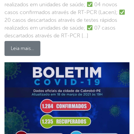
realizados em unidades de saúde;
04 novos
casos confirmados através de RT-PCR (Lacen);
20 casos descartados através de testes rápidos
realizados em unidades de saúde;
07 casos
descartados através de RT-PCR […]
Leia mais…