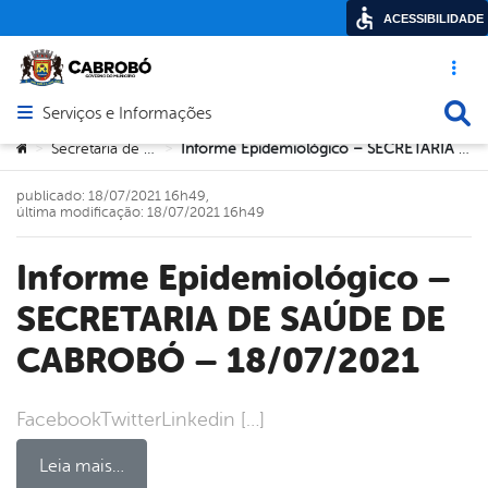
ACESSIBILIDADE
Acesso ráp
Busca
Serviços e Informações
Abrir menu principal de navegação
Você está aqui:
Secretaria de Saúde
Informe Epidemiológico – SECRETARIA DE SAÚDE DE CABROBÓ – 18/07/2021
>
>
publicado: 18/07/2021 16h49,
última modificação: 18/07/2021 16h49
Informe Epidemiológico –
SECRETARIA DE SAÚDE DE
CABROBÓ – 18/07/2021
FacebookTwitterLinkedin […]
Leia mais…