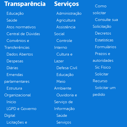
Transparência
Serviços
Como
solicitar
Educação
Administração
Consulte sua
Saúde
Agricultura
Solicitação
Atos normativos
Assistência
Decretos
Central de Dúvidas
Social
Estatísticas
Convênios e
Controle
Formulários
Transferências
Interno
Prazos e
Dados Abertos
Cultura e
autoridades
Despesas
Lazer
Sic Físico
Diárias
Defesa Civil
Solicitar
Emendas
Educação
Recurso
parlamentares
Meio
Solicitar um
Estrutura
Ambiente
pedido
Organizacional
Ouvidoria e
Inicio
Serviço de
LGPD e Governo
Informação
Digital
Saúde
Licitações e
Serviços