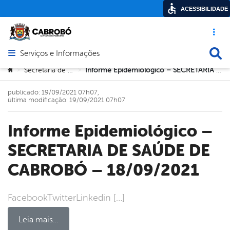
ACESSIBILIDADE
Acesso ráp
Busca
Serviços e Informações
Abrir menu principal de navegação
Você está aqui:
Secretaria de Saúde
Informe Epidemiológico – SECRETARIA DE SAÚDE DE CABROBÓ – 18/09/2021
>
>
publicado: 19/09/2021 07h07,
última modificação: 19/09/2021 07h07
Informe Epidemiológico –
SECRETARIA DE SAÚDE DE
CABROBÓ – 18/09/2021
FacebookTwitterLinkedin […]
Leia mais…