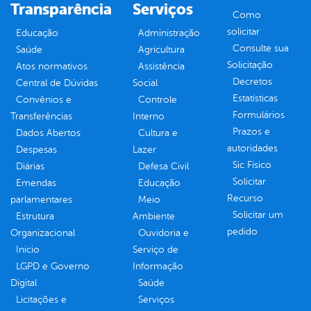
Transparência
Serviços
Como
solicitar
Educação
Administração
Consulte sua
Saúde
Agricultura
Solicitação
Atos normativos
Assistência
Decretos
Central de Dúvidas
Social
Estatísticas
Convênios e
Controle
Formulários
Transferências
Interno
Prazos e
Dados Abertos
Cultura e
autoridades
Despesas
Lazer
Sic Físico
Diárias
Defesa Civil
Solicitar
Emendas
Educação
Recurso
parlamentares
Meio
Solicitar um
Estrutura
Ambiente
pedido
Organizacional
Ouvidoria e
Inicio
Serviço de
LGPD e Governo
Informação
Digital
Saúde
Licitações e
Serviços