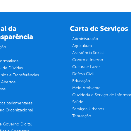
al da
Carta de Serviços
nsparência
Administração
Agricultura
ção
Assistência Social
Controle Interno
normativos
Cultura e Lazer
l de Dúvidas
Defesa Civil
ios e Transferências
Educação
 Abertos
Meio Ambiente
sas
Ouvidoria e Serviço de Informa
s
Saúde
as parlamentares
Serviços Urbanos
ura Organizacional
Tributação
 Governo Digital