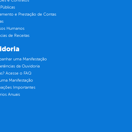
ções e Contratos
Públicas
jamento e Prestação de Contas
as
sos Humanos
ias de Receitas
idoria
anhar uma Manifestação
tências da Ouvidoria
as? Acesse o FAQ
 uma Manifestação
mações Importantes
rios Anuais