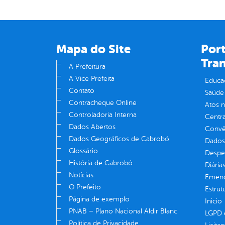
Mapa do Site
Port
Tra
A Prefeitura
A Vice Prefeita
Educa
Contato
Saúde
Contracheque Online
Atos 
Controladoria Interna
Centra
Dados Abertos
Convên
Dados Geográficos de Cabrobó
Dados
Glossário
Despe
História de Cabrobó
Diária
Notícias
Emend
O Prefeito
Estrut
Página de exemplo
Inicio
PNAB – Plano Nacional Aldir Blanc
LGPD e
Política de Privacidade