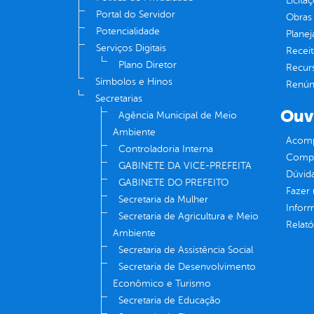
Licita
Portal do Servidor
Obras 
Potencialidade
Plane
Serviços Digitais
Receit
Plano Diretor
Recur
Símbolos e Hinos
Renúnc
Secretarias
Ouv
Agência Municipal de Meio
Ambiente
Acomp
Controladoria Interna
Compe
GABINETE DA VICE-PREFEITA
Dúvid
GABINETE DO PREFEITO
Fazer
Secretaria da Mulher
Infor
Secretaria de Agricultura e Meio
Relató
Ambiente
Secretaria de Assistência Social
Secretaria de Desenvolvimento
Econômico e Turismo
Secretaria de Educação