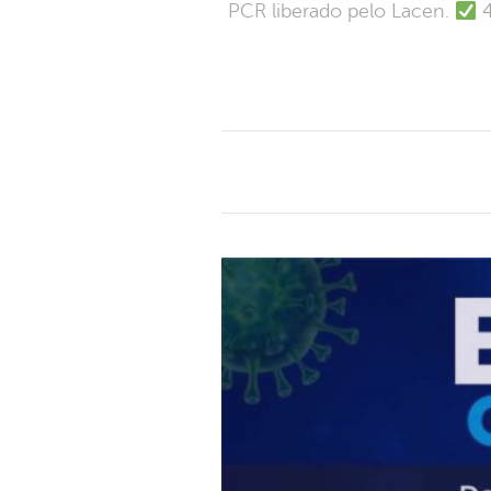
PCR liberado pelo Lacen.
4