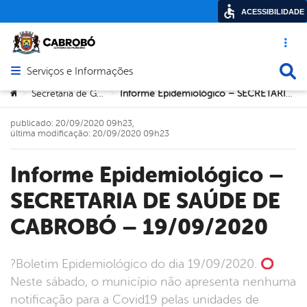
ACESSIBILIDADE
Acesso ráp
Busca
Serviços e Informações
Abrir menu principal de navegação
Você está aqui:
Secretaria de Governo
Informe Epidemiológico – SECRETARIA DE SAÚDE DE CABROBÓ – 19/09/2020
>
>
publicado: 20/09/2020 09h23,
última modificação: 20/09/2020 09h23
Informe Epidemiológico –
SECRETARIA DE SAÚDE DE
CABROBÓ – 19/09/2020
?Boletim Epidemiológico do dia 19/09/2020.
Neste sábado, o município não apresenta nenhuma
notificação para a Covid19 pelas unidades de