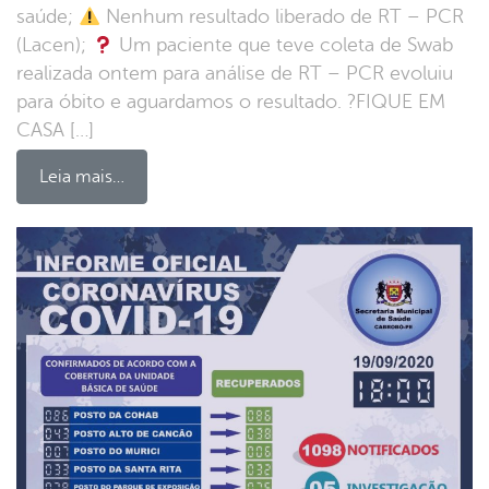
saúde;
Nenhum resultado liberado de RT – PCR
(Lacen);
Um paciente que teve coleta de Swab
realizada ontem para análise de RT – PCR evoluiu
para óbito e aguardamos o resultado. ?FIQUE EM
CASA […]
Leia mais…