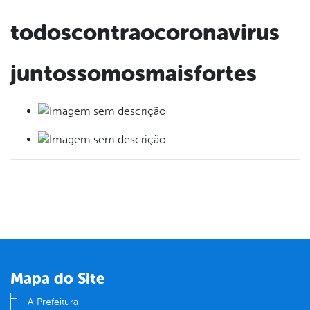
todoscontraocoronavirus
juntossomosmaisfortes
Mapa do Site
A Prefeitura