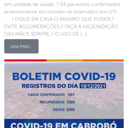
em unidade de saúde; ? 03 pacientes confirmados
anteriormente encontram-se internados em UTI.
….. ? FIQUE EM CASA O MÁXIMO QUE PUDER;?
EVITE AGLOMERAÇÕES;? FAÇA A HIGIENIZAÇÃO
DAS MÃOS SEMPRE;? O USO DE […]
Leia mais…