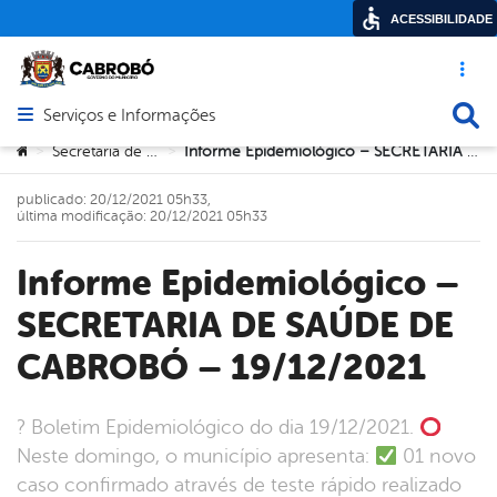
ACESSIBILIDADE
Acesso ráp
Busca
Serviços e Informações
Abrir menu principal de navegação
Você está aqui:
Secretaria de Saúde
Informe Epidemiológico – SECRETARIA DE SAÚDE DE CABROBÓ – 19/12/2021
>
>
publicado: 20/12/2021 05h33,
última modificação: 20/12/2021 05h33
Informe Epidemiológico –
SECRETARIA DE SAÚDE DE
CABROBÓ – 19/12/2021
? Boletim Epidemiológico do dia 19/12/2021.
Neste domingo, o município apresenta:
01 novo
caso confirmado através de teste rápido realizado