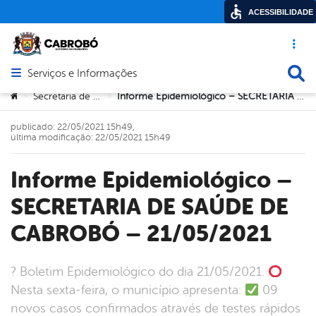
ACESSIBILIDADE
Acesso ráp
Busca
Serviços e Informações
Abrir menu principal de navegação
Você está aqui:
Secretaria de Saúde
Informe Epidemiológico – SECRETARIA DE SAÚDE DE CABROBÓ – 21/05/2021
>
>
publicado: 22/05/2021 15h49,
última modificação: 22/05/2021 15h49
Informe Epidemiológico –
SECRETARIA DE SAÚDE DE
CABROBÓ – 21/05/2021
? Boletim Epidemiológico do dia 21/05/2021.
Nesta sexta-feira, o município apresenta:
09
novos casos confirmados através de testes rápidos