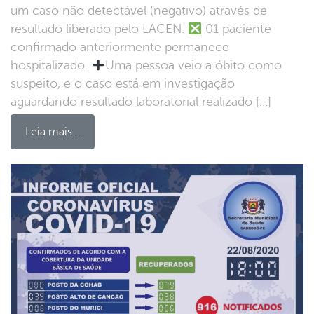
um caso não detectável (negativo) através de
resultado liberado pelo LACEN.
01 paciente
confirmado anteriormente permanece
hospitalizado.
Uma pessoa veio a óbito como
suspeito, e o caso está em investigação
aguardando resultado laboratorial realizado […]
Leia mais…