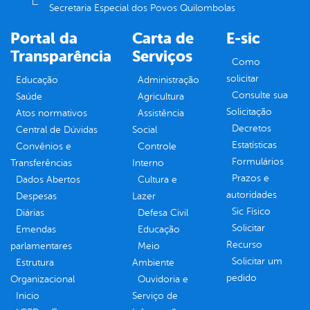
Secretaria Especial dos Povos Quilombolas
Portal da
Carta de
E-sic
Transparência
Serviços
Como
solicitar
Educação
Administração
Consulte sua
Saúde
Agricultura
Solicitação
Atos normativos
Assistência
Decretos
Central de Dúvidas
Social
Estatísticas
Convênios e
Controle
Formulários
Transferências
Interno
Prazos e
Dados Abertos
Cultura e
autoridades
Despesas
Lazer
Sic Físico
Diárias
Defesa Civil
Solicitar
Emendas
Educação
Recurso
parlamentares
Meio
Solicitar um
Estrutura
Ambiente
pedido
Organizacional
Ouvidoria e
Inicio
Serviço de