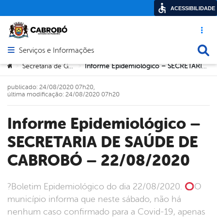
ACESSIBILIDADE
Acesso ráp
Busca
Serviços e Informações
Abrir menu principal de navegação
Você está aqui:
Secretaria de Governo
Informe Epidemiológico – SECRETARIA DE SAÚDE DE CABROBÓ – 22/08/2020
>
>
publicado: 24/08/2020 07h20,
última modificação: 24/08/2020 07h20
Informe Epidemiológico –
SECRETARIA DE SAÚDE DE
CABROBÓ – 22/08/2020
?Boletim Epidemiológico do dia 22/08/2020.
O
município informa que neste sábado, não há
nenhum caso confirmado para a Covid-19, apenas