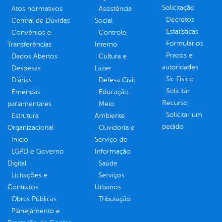
Solicitação
Atos normativos
Assistência
Decretos
Central de Dúvidas
Social
Estatísticas
Convênios e
Controle
Formulários
Transferências
Interno
Prazos e
Dados Abertos
Cultura e
autoridades
Despesas
Lazer
Sic Físico
Diárias
Defesa Civil
Solicitar
Emendas
Educação
Recurso
parlamentares
Meio
Solicitar um
Estrutura
Ambiente
pedido
Organizacional
Ouvidoria e
Inicio
Serviço de
LGPD e Governo
Informação
Digital
Saúde
Licitações e
Serviços
Contratos
Urbanos
Obras Públicas
Tributação
Planejamento e