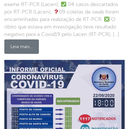
exame RT-PCR (Lacen);
04 casos descartados
por RT-PCR (Lacen);
09 coletas de swab foram
encaminhadas para realização de RT-PCR.
O
óbito que estava em investigação teve resultado
negativo para a Covid19 pelo Lacen (RT-PCR); […]
Leia mais…