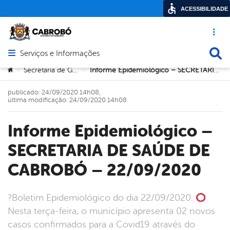
ACESSIBILIDADE
Acesso ráp
Busca
Serviços e Informações
Abrir menu principal de navegação
Você está aqui:
Secretaria de Governo
Informe Epidemiológico – SECRETARIA DE SAÚDE DE CABROBÓ – 22/09/2020
>
>
publicado: 24/09/2020 14h08,
última modificação: 24/09/2020 14h08
Informe Epidemiológico –
SECRETARIA DE SAÚDE DE
CABROBÓ – 22/09/2020
?Boletim Epidemiológico do dia 22/09/2020.
Nesta terça-feira, o município apresenta 02 novos
casos confirmados para a Covid19 através do