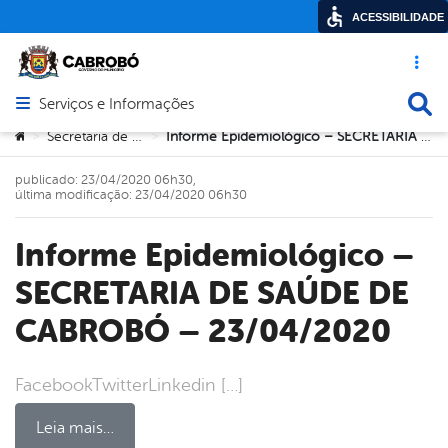
ACESSIBILIDADE
Acesso ráp
Busca
Serviços e Informações
Abrir menu principal de navegação
Você está aqui:
Secretaria de Saúde
Informe Epidemiológico – SECRETARIA DE SAÚDE DE CABROBÓ – 23/04/2020
>
>
publicado: 23/04/2020 06h30,
última modificação: 23/04/2020 06h30
Informe Epidemiológico –
SECRETARIA DE SAÚDE DE
CABROBÓ – 23/04/2020
FacebookTwitterLinkedin […]
Leia mais…