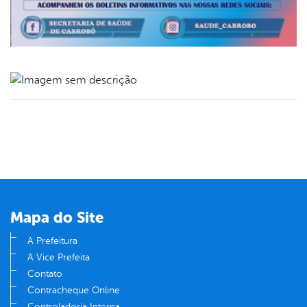
book
er
din
Mapa do Site
A Prefeitura
A Vice Prefeita
Contato
Contracheque Online
Controladoria Interna