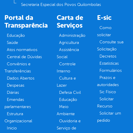
Secretaria Especial dos Povos Quilombolas
Portal da
Carta de
E-sic
Transparência
Serviços
Como
solicitar
Educação
Administração
Consulte sua
Saúde
Agricultura
Solicitação
Atos normativos
Assistência
Decretos
Central de Dúvidas
Social
Estatísticas
Convênios e
Controle
Formulários
Transferências
Interno
Prazos e
Dados Abertos
Cultura e
autoridades
Despesas
Lazer
Sic Físico
Diárias
Defesa Civil
Solicitar
Emendas
Educação
Recurso
parlamentares
Meio
Solicitar um
Estrutura
Ambiente
pedido
Organizacional
Ouvidoria e
Inicio
Serviço de