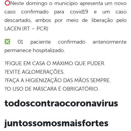
book
Neste domingo o município apresenta um novo
caso confirmado para covid19 e um caso
descartado, ambos por meio de liberação pelo
er
LACEN (RT – PCR)
01 paciente confirmado anteriormente
din
permanece hospitalizado.
?FIQUE EM CASA O MÁXIMO QUE PUDER.
?EVITE AGLOMERAÇÕES.
?FAÇA A HIGIENIZAÇÃO DAS MÃOS SEMPRE.
?O USO DE MÁSCARA É OBRIGATÓRIO.
todoscontraocoronavirus
juntossomosmaisfortes