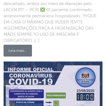
descartado, ambos por meio de liberação pelo
LACEN (RT – PCR)
01 paciente confirmado
anteriormente permanece hospitalizado. ?FIQUE
EM CASA O MÁXIMO QUE PUDER.?EVITE
AGLOMERAÇÕES.?FAÇA A HIGIENIZAÇÃO DAS
MÃOS SEMPRE.?O USO DE MÁSCARA É
OBRIGATÓRIO. […]
Leia mais…