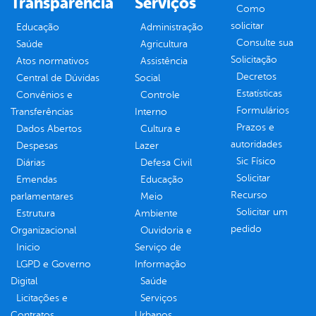
Transparência
Serviços
Como
solicitar
Educação
Administração
Consulte sua
Saúde
Agricultura
Solicitação
Atos normativos
Assistência
Decretos
Central de Dúvidas
Social
Estatísticas
Convênios e
Controle
Formulários
Transferências
Interno
Prazos e
Dados Abertos
Cultura e
autoridades
Despesas
Lazer
Sic Físico
Diárias
Defesa Civil
Solicitar
Emendas
Educação
Recurso
parlamentares
Meio
Solicitar um
Estrutura
Ambiente
pedido
Organizacional
Ouvidoria e
Inicio
Serviço de
LGPD e Governo
Informação
Digital
Saúde
Licitações e
Serviços
Contratos
Urbanos