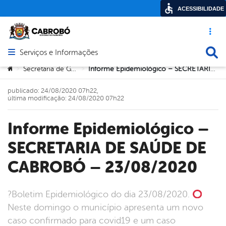
ACESSIBILIDADE
Acesso ráp
Busca
Serviços e Informações
Abrir menu principal de navegação
Você está aqui:
Secretaria de Governo
Informe Epidemiológico – SECRETARIA DE SAÚDE DE CABROBÓ – 23/08/2020
>
>
publicado: 24/08/2020 07h22,
última modificação: 24/08/2020 07h22
Informe Epidemiológico –
SECRETARIA DE SAÚDE DE
CABROBÓ – 23/08/2020
?Boletim Epidemiológico do dia 23/08/2020.
Neste domingo o município apresenta um novo
caso confirmado para covid19 e um caso