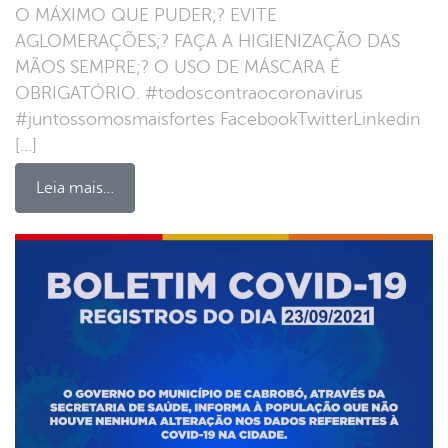
O MÁXIMO QUE PUDER;? EVITE
AGLOMERAÇÕES;? FAÇA A HIGIENIZAÇÃO DAS
MÃOS SEMPRE;? O USO DE MÁSCARA É
OBRIGATÓRIO. #todoscontraocoronavirus
#juntossomosmaisfortes FacebookTwitterLinkedin
[…]
Leia mais…