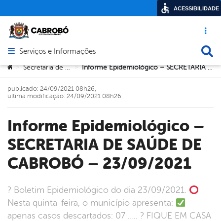
ACESSIBILIDADE
Acesso ráp
Busca
Serviços e Informações
Abrir menu principal de navegação
Você está aqui:
Secretaria de Saúde
Informe Epidemiológico – SECRETARIA DE SAÚDE DE CABROBÓ – 23/09/2021
>
>
publicado: 24/09/2021 08h26,
última modificação: 24/09/2021 08h26
Informe Epidemiológico –
SECRETARIA DE SAÚDE DE
CABROBÓ – 23/09/2021
? Boletim Epidemiológico do dia 23/09/2021.
Nesta quinta-feira, o município apresenta:
apenas casos descartados: 07 ….. ? FIQUE EM CASA