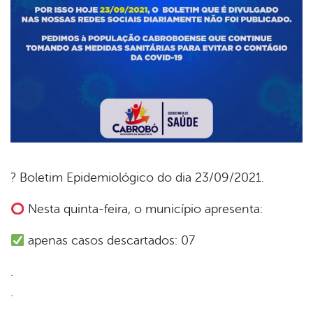
? Boletim Epidemiológico do dia 23/09/2021.
book
Nesta quinta-feira, o município apresenta:
apenas casos descartados: 07
er
.
.
din
.